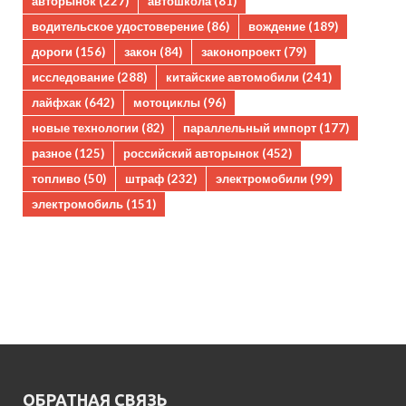
авторынок
(227)
автошкола
(81)
водительское удостоверение
(86)
вождение
(189)
дороги
(156)
закон
(84)
законопроект
(79)
исследование
(288)
китайские автомобили
(241)
лайфхак
(642)
мотоциклы
(96)
новые технологии
(82)
параллельный импорт
(177)
разное
(125)
российский авторынок
(452)
топливо
(50)
штраф
(232)
электромобили
(99)
электромобиль
(151)
ОБРАТНАЯ СВЯЗЬ