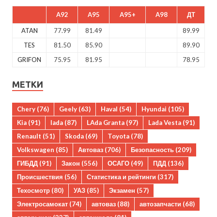
A92
A95
A95+
A98
ДТ
ATAN
77.99
81.49
89.99
TES
81.50
85.90
89.90
GRIFON
75.95
81.95
78.95
МЕТКИ
Chery
(76)
Geely
(63)
Haval
(54)
Hyundai
(105)
Kia
(91)
lada
(87)
LAda Granta
(97)
Lada Vesta
(91)
Renault
(51)
Skoda
(69)
Toyota
(78)
Volkswagen
(85)
Автоваз
(706)
Безопасность
(209)
ГИБДД
(91)
Закон
(556)
ОСАГО
(49)
ПДД
(136)
Происшествия
(56)
Статистика и рейтинги
(317)
Техосмотр
(80)
УАЗ
(85)
Экзамен
(57)
Электросамокат
(74)
автоваз
(88)
автозапчасти
(68)