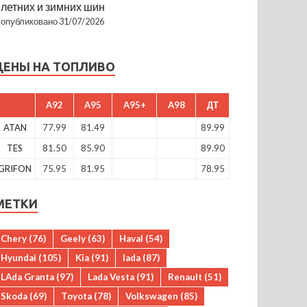
летних и зимних шин
опубликовано 31/07/2026
ЦЕНЫ НА ТОПЛИВО
A92
A95
A95+
A98
ДТ
ATAN
77.99
81.49
89.99
TES
81.50
85.90
89.90
GRIFON
75.95
81.95
78.95
МЕТКИ
Chery
(76)
Geely
(63)
Haval
(54)
Hyundai
(105)
Kia
(91)
lada
(87)
LAda Granta
(97)
Lada Vesta
(91)
Renault
(51)
Skoda
(69)
Toyota
(78)
Volkswagen
(85)