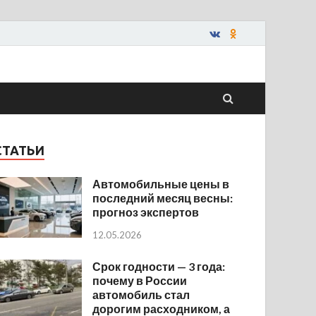
СТАТЬИ
Автомобильные цены в
последний месяц весны:
прогноз экспертов
12.05.2026
Срок годности — 3 года:
почему в России
автомобиль стал
дорогим расходником, а