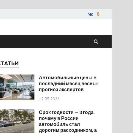
СТАТЬИ
Автомобильные цены в
последний месяц весны:
прогноз экспертов
12.05.2026
Срок годности — 3 года:
почему в России
автомобиль стал
дорогим расходником, а