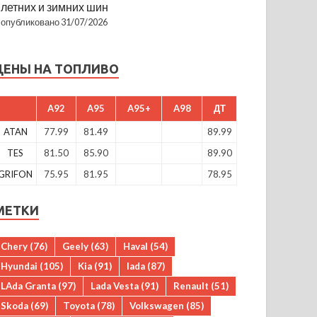
летних и зимних шин
опубликовано 31/07/2026
ЦЕНЫ НА ТОПЛИВО
A92
A95
A95+
A98
ДТ
ATAN
77.99
81.49
89.99
TES
81.50
85.90
89.90
GRIFON
75.95
81.95
78.95
МЕТКИ
Chery
(76)
Geely
(63)
Haval
(54)
Hyundai
(105)
Kia
(91)
lada
(87)
LAda Granta
(97)
Lada Vesta
(91)
Renault
(51)
Skoda
(69)
Toyota
(78)
Volkswagen
(85)