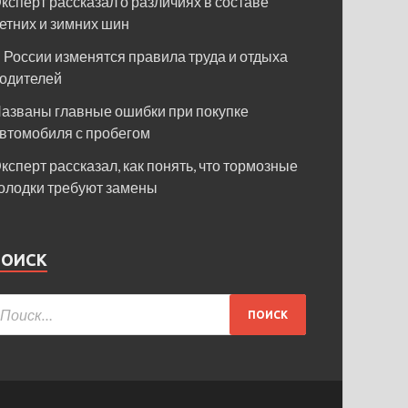
ксперт рассказал о различиях в составе
етних и зимних шин
 России изменятся правила труда и отдыха
одителей
азваны главные ошибки при покупке
втомобиля с пробегом
ксперт рассказал, как понять, что тормозные
олодки требуют замены
ПОИСК