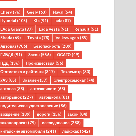
Chery
(76)
Geely
(63)
Haval
(54)
Hyundai
(105)
Kia
(91)
lada
(87)
LAda Granta
(97)
Lada Vesta
(91)
Renault
(51)
Skoda
(69)
Toyota
(78)
Volkswagen
(85)
Автоваз
(706)
Безопасность
(209)
ГИБДД
(91)
Закон
(556)
ОСАГО
(49)
ПДД
(136)
Происшествия
(56)
Статистика и рейтинги
(317)
Техосмотр
(80)
УАЗ
(85)
Экзамен
(57)
Электросамокат
(74)
автоваз
(88)
автозапчасти
(68)
авторынок
(227)
автошкола
(81)
водительское удостоверение
(86)
вождение
(189)
дороги
(156)
закон
(84)
законопроект
(79)
исследование
(288)
китайские автомобили
(241)
лайфхак
(642)