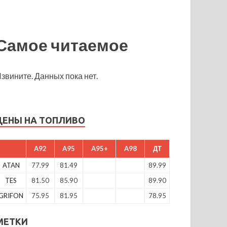
Самое читаемое
звините. Данных пока нет.
ЦЕНЫ НА ТОПЛИВО
A92
A95
A95+
A98
ДТ
ATAN
77.99
81.49
89.99
TES
81.50
85.90
89.90
GRIFON
75.95
81.95
78.95
МЕТКИ