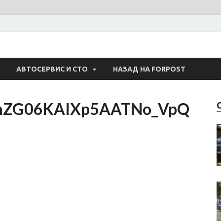
 Авто
АВТОСЕРВИС И СТО
НАЗАД НА FORPOST
HmZG06KAIXp5AATNo_VpQ