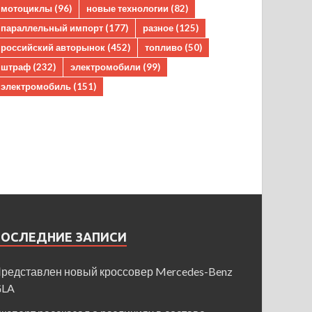
мотоциклы
(96)
новые технологии
(82)
параллельный импорт
(177)
разное
(125)
российский авторынок
(452)
топливо
(50)
штраф
(232)
электромобили
(99)
электромобиль
(151)
ПОСЛЕДНИЕ ЗАПИСИ
редставлен новый кроссовер Mercedes-Benz
GLA