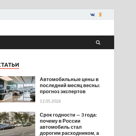
СТАТЬИ
Автомобильные цены в
последний месяц весны:
прогноз экспертов
12.05.2026
Срок годности — 3 года:
почему в России
автомобиль стал
дорогим расходником, а