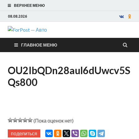
ВЕРХНЕЕ МЕНЮ
08.08.2026
ForPost —
ГЛАВНОЕ МЕНЮ
Авто
OU2IbQDn28aul6dUwcv5S
Qs800
(Пока оценок нет)
поделиться