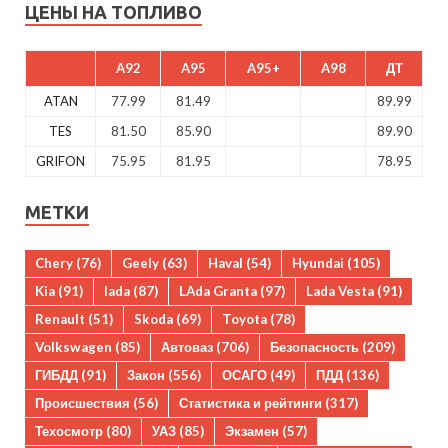
ЦЕНЫ НА ТОПЛИВО
A92
A95
A95+
A98
ДТ
ATAN
77.99
81.49
89.99
TES
81.50
85.90
89.90
GRIFON
75.95
81.95
78.95
МЕТКИ
Chery
(76)
Geely
(63)
Haval
(54)
Hyundai
(105)
Kia
(91)
lada
(87)
LAda Granta
(97)
Lada Vesta
(91)
Renault
(51)
Skoda
(69)
Toyota
(78)
Volkswagen
(85)
Автоваз
(706)
Безопасность
(209)
ГИБДД
(91)
Закон
(556)
ОСАГО
(49)
ПДД
(136)
Происшествия
(56)
Статистика и рейтинги
(317)
Техосмотр
(80)
УАЗ
(85)
Экзамен
(57)