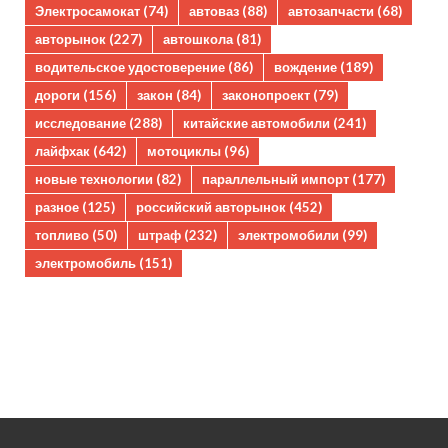
Электросамокат
(74)
автоваз
(88)
автозапчасти
(68)
авторынок
(227)
автошкола
(81)
водительское удостоверение
(86)
вождение
(189)
дороги
(156)
закон
(84)
законопроект
(79)
исследование
(288)
китайские автомобили
(241)
лайфхак
(642)
мотоциклы
(96)
новые технологии
(82)
параллельный импорт
(177)
разное
(125)
российский авторынок
(452)
топливо
(50)
штраф
(232)
электромобили
(99)
электромобиль
(151)