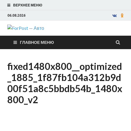
ВЕРХНЕЕ МЕНЮ
06.08.2026
ForPost —
ГЛАВНОЕ МЕНЮ
Авто
fixed1480x800__optimized
_1885_1f87fb104a312b9d
00f51a8c5bbdb54b_1480x
800_v2