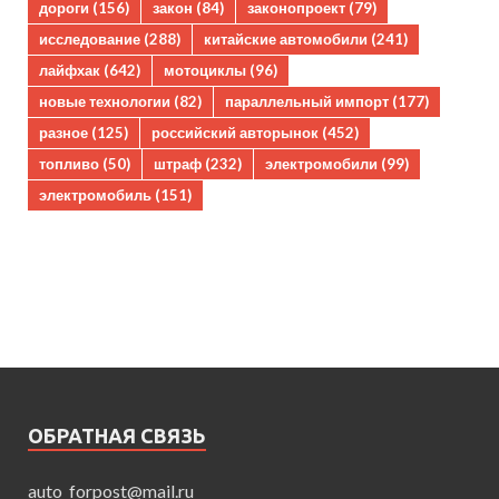
дороги
(156)
закон
(84)
законопроект
(79)
исследование
(288)
китайские автомобили
(241)
лайфхак
(642)
мотоциклы
(96)
новые технологии
(82)
параллельный импорт
(177)
разное
(125)
российский авторынок
(452)
топливо
(50)
штраф
(232)
электромобили
(99)
электромобиль
(151)
ОБРАТНАЯ СВЯЗЬ
auto_forpost@mail.ru