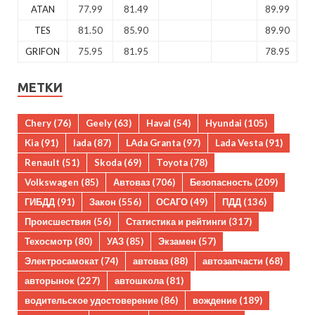
ATAN
77.99
81.49
89.99
TES
81.50
85.90
89.90
GRIFON
75.95
81.95
78.95
МЕТКИ
Chery
(76)
Geely
(63)
Haval
(54)
Hyundai
(105)
Kia
(91)
lada
(87)
LAda Granta
(97)
Lada Vesta
(91)
Renault
(51)
Skoda
(69)
Toyota
(78)
Volkswagen
(85)
Автоваз
(706)
Безопасность
(209)
ГИБДД
(91)
Закон
(556)
ОСАГО
(49)
ПДД
(136)
Происшествия
(56)
Статистика и рейтинги
(317)
Техосмотр
(80)
УАЗ
(85)
Экзамен
(57)
Электросамокат
(74)
автоваз
(88)
автозапчасти
(68)
авторынок
(227)
автошкола
(81)
водительское удостоверение
(86)
вождение
(189)