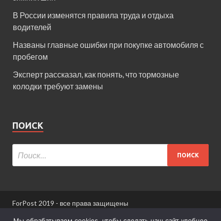
В России изменятся правила труда и отдыха
водителей
Названы главные ошибки при покупке автомобиля с
пробегом
Эксперт рассказал, как понять, что тормозные
колодки требуют замены
ПОИСК
ForPost 2019 - все права защищены
При использовании материалов сайта ссылка
Мы обрабатываем cookies, чтобы сделать наш сайт удобнее