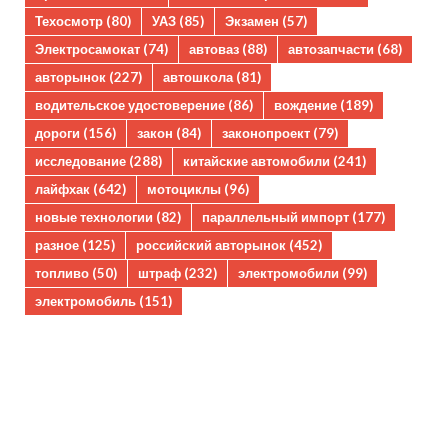
Техосмотр
(80)
УАЗ
(85)
Экзамен
(57)
Электросамокат
(74)
автоваз
(88)
автозапчасти
(68)
авторынок
(227)
автошкола
(81)
водительское удостоверение
(86)
вождение
(189)
дороги
(156)
закон
(84)
законопроект
(79)
исследование
(288)
китайские автомобили
(241)
лайфхак
(642)
мотоциклы
(96)
новые технологии
(82)
параллельный импорт
(177)
разное
(125)
российский авторынок
(452)
топливо
(50)
штраф
(232)
электромобили
(99)
электромобиль
(151)