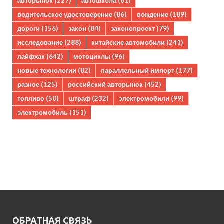
авторынок
(227)
автошкола
(81)
водительское удостоверение
(86)
вождение
(189)
дороги
(156)
закон
(84)
законопроект
(79)
исследование
(288)
китайские автомобили
(241)
лайфхак
(642)
мотоциклы
(96)
новые технологии
(82)
параллельный импорт
(177)
разное
(125)
российский авторынок
(452)
топливо
(50)
штраф
(232)
электромобили
(99)
электромобиль
(151)
ОБРАТНАЯ СВЯЗЬ