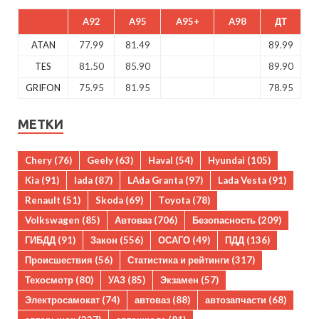
A92
A95
A95+
A98
ДТ
ATAN
77.99
81.49
89.99
TES
81.50
85.90
89.90
GRIFON
75.95
81.95
78.95
МЕТКИ
Chery
(76)
Geely
(63)
Haval
(54)
Hyundai
(105)
Kia
(91)
lada
(87)
LAda Granta
(97)
Lada Vesta
(91)
Renault
(51)
Skoda
(69)
Toyota
(78)
Volkswagen
(85)
Автоваз
(706)
Безопасность
(209)
ГИБДД
(91)
Закон
(556)
ОСАГО
(49)
ПДД
(136)
Происшествия
(56)
Статистика и рейтинги
(317)
Техосмотр
(80)
УАЗ
(85)
Экзамен
(57)
Электросамокат
(74)
автоваз
(88)
автозапчасти
(68)