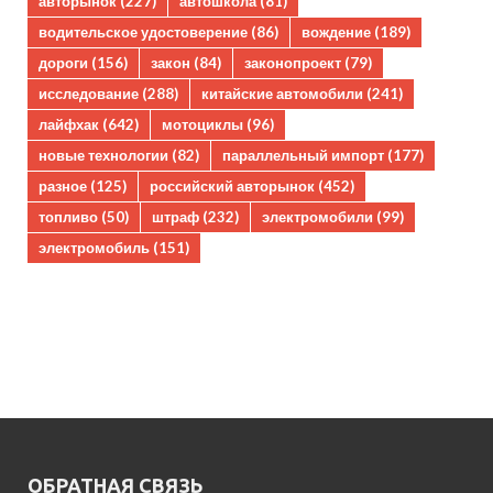
авторынок
(227)
автошкола
(81)
водительское удостоверение
(86)
вождение
(189)
дороги
(156)
закон
(84)
законопроект
(79)
исследование
(288)
китайские автомобили
(241)
лайфхак
(642)
мотоциклы
(96)
новые технологии
(82)
параллельный импорт
(177)
разное
(125)
российский авторынок
(452)
топливо
(50)
штраф
(232)
электромобили
(99)
электромобиль
(151)
ОБРАТНАЯ СВЯЗЬ