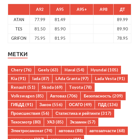
A92
A95
A95+
A98
ДТ
ATAN
77.99
81.49
89.99
TES
81.50
85.90
89.90
GRIFON
75.95
81.95
78.95
МЕТКИ
Chery
(76)
Geely
(63)
Haval
(54)
Hyundai
(105)
Kia
(91)
lada
(87)
LAda Granta
(97)
Lada Vesta
(91)
Renault
(51)
Skoda
(69)
Toyota
(78)
Volkswagen
(85)
Автоваз
(706)
Безопасность
(209)
ГИБДД
(91)
Закон
(556)
ОСАГО
(49)
ПДД
(136)
Происшествия
(56)
Статистика и рейтинги
(317)
Техосмотр
(80)
УАЗ
(85)
Экзамен
(57)
Электросамокат
(74)
автоваз
(88)
автозапчасти
(68)