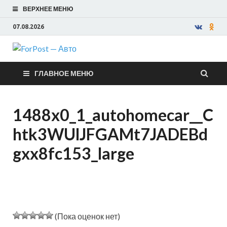
ВЕРХНЕЕ МЕНЮ
07.08.2026
ForPost —
ГЛАВНОЕ МЕНЮ
Авто
1488x0_1_autohomecar__C
htk3WUlJFGAMt7JADEBd
gxx8fc153_large
(Пока оценок нет)