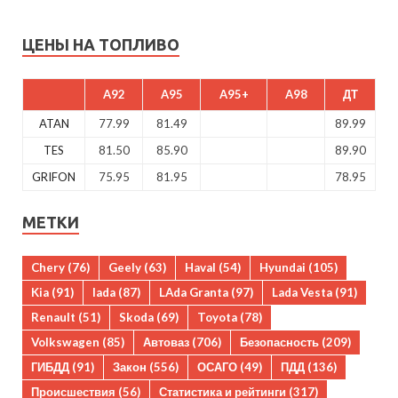
ЦЕНЫ НА ТОПЛИВО
A92
A95
A95+
A98
ДТ
ATAN
77.99
81.49
89.99
TES
81.50
85.90
89.90
GRIFON
75.95
81.95
78.95
МЕТКИ
Chery
(76)
Geely
(63)
Haval
(54)
Hyundai
(105)
Kia
(91)
lada
(87)
LAda Granta
(97)
Lada Vesta
(91)
Renault
(51)
Skoda
(69)
Toyota
(78)
Volkswagen
(85)
Автоваз
(706)
Безопасность
(209)
ГИБДД
(91)
Закон
(556)
ОСАГО
(49)
ПДД
(136)
Происшествия
(56)
Статистика и рейтинги
(317)