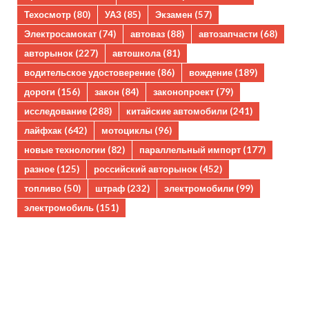
Техосмотр
(80)
УАЗ
(85)
Экзамен
(57)
Электросамокат
(74)
автоваз
(88)
автозапчасти
(68)
авторынок
(227)
автошкола
(81)
водительское удостоверение
(86)
вождение
(189)
дороги
(156)
закон
(84)
законопроект
(79)
исследование
(288)
китайские автомобили
(241)
лайфхак
(642)
мотоциклы
(96)
новые технологии
(82)
параллельный импорт
(177)
разное
(125)
российский авторынок
(452)
топливо
(50)
штраф
(232)
электромобили
(99)
электромобиль
(151)