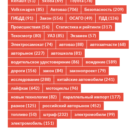
Renault
(51)
Skoda
(69)
Toyota
(78)
Volkswagen
(85)
Автоваз
(706)
Безопасность
(209)
ГИБДД
(91)
Закон
(556)
ОСАГО
(49)
ПДД
(136)
Происшествия
(56)
Статистика и рейтинги
(317)
Техосмотр
(80)
УАЗ
(85)
Экзамен
(57)
Электросамокат
(74)
автоваз
(88)
автозапчасти
(68)
авторынок
(227)
автошкола
(81)
водительское удостоверение
(86)
вождение
(189)
дороги
(156)
закон
(84)
законопроект
(79)
исследование
(288)
китайские автомобили
(241)
лайфхак
(642)
мотоциклы
(96)
новые технологии
(82)
параллельный импорт
(177)
разное
(125)
российский авторынок
(452)
топливо
(50)
штраф
(232)
электромобили
(99)
электромобиль
(151)