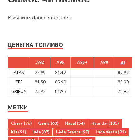
Извините. Данных пока нет.
ЦЕНЫ НА ТОПЛИВО
A92
A95
A95+
A98
ДТ
ATAN
77.99
81.49
89.99
TES
81.50
85.90
89.90
GRIFON
75.95
81.95
78.95
МЕТКИ
Chery
(76)
Geely
(63)
Haval
(54)
Hyundai
(105)
Kia
(91)
lada
(87)
LAda Granta
(97)
Lada Vesta
(91)