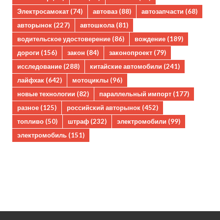
Электросамокат
(74)
автоваз
(88)
автозапчасти
(68)
авторынок
(227)
автошкола
(81)
водительское удостоверение
(86)
вождение
(189)
дороги
(156)
закон
(84)
законопроект
(79)
исследование
(288)
китайские автомобили
(241)
лайфхак
(642)
мотоциклы
(96)
новые технологии
(82)
параллельный импорт
(177)
разное
(125)
российский авторынок
(452)
топливо
(50)
штраф
(232)
электромобили
(99)
электромобиль
(151)