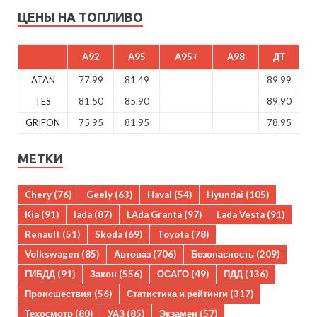
ЦЕНЫ НА ТОПЛИВО
A92
A95
A95+
A98
ДТ
ATAN
77.99
81.49
89.99
TES
81.50
85.90
89.90
GRIFON
75.95
81.95
78.95
МЕТКИ
Chery
(76)
Geely
(63)
Haval
(54)
Hyundai
(105)
Kia
(91)
lada
(87)
LAda Granta
(97)
Lada Vesta
(91)
Renault
(51)
Skoda
(69)
Toyota
(78)
Volkswagen
(85)
Автоваз
(706)
Безопасность
(209)
ГИБДД
(91)
Закон
(556)
ОСАГО
(49)
ПДД
(136)
Происшествия
(56)
Статистика и рейтинги
(317)
Техосмотр
(80)
УАЗ
(85)
Экзамен
(57)