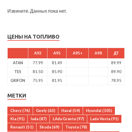
Извините. Данных пока нет.
ЦЕНЫ НА ТОПЛИВО
A92
A95
A95+
A98
ДТ
ATAN
77.99
81.49
89.99
TES
81.50
85.90
89.90
GRIFON
75.95
81.95
78.95
МЕТКИ
Chery
(76)
Geely
(63)
Haval
(54)
Hyundai
(105)
Kia
(91)
lada
(87)
LAda Granta
(97)
Lada Vesta
(91)
Renault
(51)
Skoda
(69)
Toyota
(78)