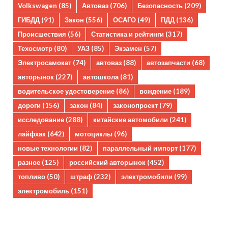
Volkswagen
(85)
Автоваз
(706)
Безопасность
(209)
ГИБДД
(91)
Закон
(556)
ОСАГО
(49)
ПДД
(136)
Происшествия
(56)
Статистика и рейтинги
(317)
Техосмотр
(80)
УАЗ
(85)
Экзамен
(57)
Электросамокат
(74)
автоваз
(88)
автозапчасти
(68)
авторынок
(227)
автошкола
(81)
водительское удостоверение
(86)
вождение
(189)
дороги
(156)
закон
(84)
законопроект
(79)
исследование
(288)
китайские автомобили
(241)
лайфхак
(642)
мотоциклы
(96)
новые технологии
(82)
параллельный импорт
(177)
разное
(125)
российский авторынок
(452)
топливо
(50)
штраф
(232)
электромобили
(99)
электромобиль
(151)