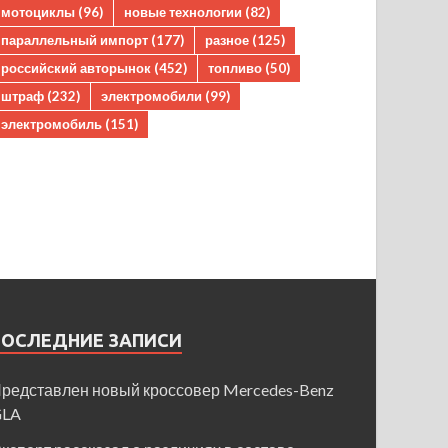
мотоциклы
(96)
новые технологии
(82)
параллельный импорт
(177)
разное
(125)
российский авторынок
(452)
топливо
(50)
штраф
(232)
электромобили
(99)
электромобиль
(151)
ПОСЛЕДНИЕ ЗАПИСИ
редставлен новый кроссовер Mercedes-Benz
GLA