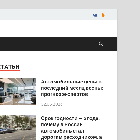
СТАТЬИ
Автомобильные цены в
последний месяц весны:
прогноз экспертов
12.05.2026
Срок годности — 3 года:
почему в России
автомобиль стал
дорогим расходником, а