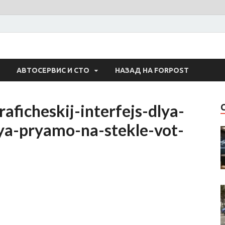
 Авто
АВТОСЕРВИС И СТО
НАЗАД НА FORPOST
aficheskij-interfejs-dlya-
ya-pryamo-na-stekle-vot-