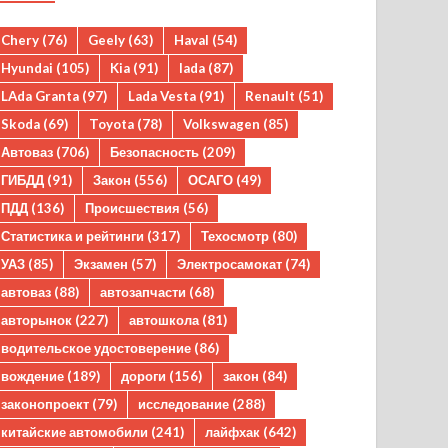
Chery
(76)
Geely
(63)
Haval
(54)
Hyundai
(105)
Kia
(91)
lada
(87)
LAda Granta
(97)
Lada Vesta
(91)
Renault
(51)
Skoda
(69)
Toyota
(78)
Volkswagen
(85)
Автоваз
(706)
Безопасность
(209)
ГИБДД
(91)
Закон
(556)
ОСАГО
(49)
ПДД
(136)
Происшествия
(56)
Статистика и рейтинги
(317)
Техосмотр
(80)
УАЗ
(85)
Экзамен
(57)
Электросамокат
(74)
автоваз
(88)
автозапчасти
(68)
авторынок
(227)
автошкола
(81)
водительское удостоверение
(86)
вождение
(189)
дороги
(156)
закон
(84)
законопроект
(79)
исследование
(288)
китайские автомобили
(241)
лайфхак
(642)