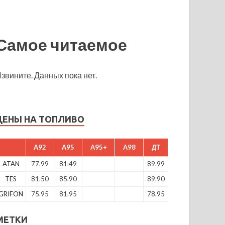
Самое читаемое
звините. Данных пока нет.
ЦЕНЫ НА ТОПЛИВО
A92
A95
A95+
A98
ДТ
ATAN
77.99
81.49
89.99
TES
81.50
85.90
89.90
GRIFON
75.95
81.95
78.95
МЕТКИ