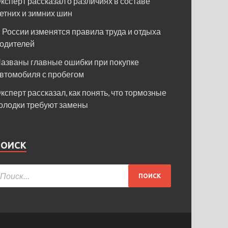
ксперт рассказал о различиях в составе
етних и зимних шин
 России изменятся правила труда и отдыха
одителей
азваны главные ошибки при покупке
втомобиля с пробегом
ксперт рассказал, как понять, что тормозные
олодки требуют замены
ПОИСК