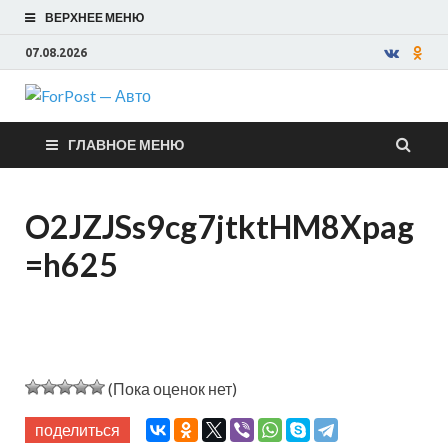
ВЕРХНЕЕ МЕНЮ
07.08.2026
ForPost —
ГЛАВНОЕ МЕНЮ
Авто
O2JZJSs9cg7jtktHM8Xpag
=h625
(Пока оценок нет)
поделиться