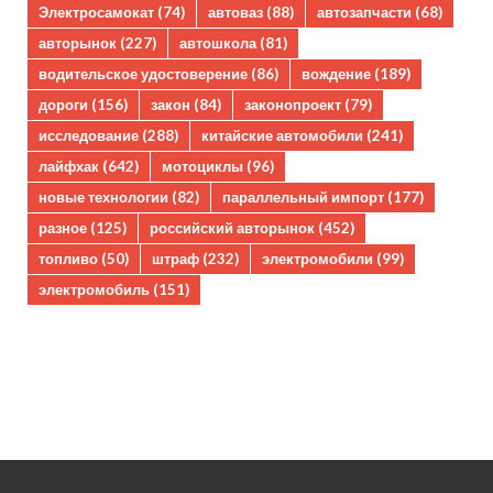
Электросамокат
(74)
автоваз
(88)
автозапчасти
(68)
авторынок
(227)
автошкола
(81)
водительское удостоверение
(86)
вождение
(189)
дороги
(156)
закон
(84)
законопроект
(79)
исследование
(288)
китайские автомобили
(241)
лайфхак
(642)
мотоциклы
(96)
новые технологии
(82)
параллельный импорт
(177)
разное
(125)
российский авторынок
(452)
топливо
(50)
штраф
(232)
электромобили
(99)
электромобиль
(151)