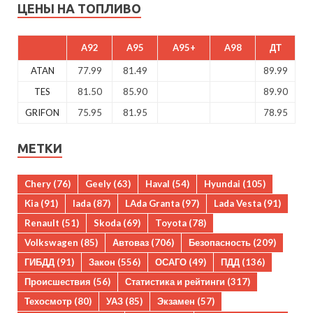
ЦЕНЫ НА ТОПЛИВО
A92
A95
A95+
A98
ДТ
ATAN
77.99
81.49
89.99
TES
81.50
85.90
89.90
GRIFON
75.95
81.95
78.95
МЕТКИ
Chery
(76)
Geely
(63)
Haval
(54)
Hyundai
(105)
Kia
(91)
lada
(87)
LAda Granta
(97)
Lada Vesta
(91)
Renault
(51)
Skoda
(69)
Toyota
(78)
Volkswagen
(85)
Автоваз
(706)
Безопасность
(209)
ГИБДД
(91)
Закон
(556)
ОСАГО
(49)
ПДД
(136)
Происшествия
(56)
Статистика и рейтинги
(317)
Техосмотр
(80)
УАЗ
(85)
Экзамен
(57)