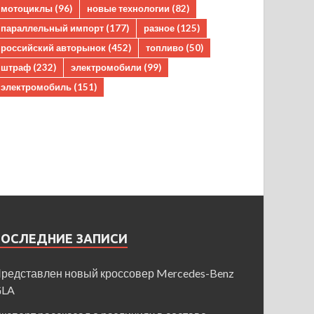
мотоциклы
(96)
новые технологии
(82)
параллельный импорт
(177)
разное
(125)
российский авторынок
(452)
топливо
(50)
штраф
(232)
электромобили
(99)
электромобиль
(151)
ПОСЛЕДНИЕ ЗАПИСИ
редставлен новый кроссовер Mercedes-Benz
GLA