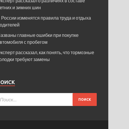
ксперт рассказал о различиях в составе
етних и зимних шин
 России изменятся правила труда и отдыха
одителей
азваны главные ошибки при покупке
втомобиля с пробегом
ксперт рассказал, как понять, что тормозные
олодки требуют замены
ПОИСК