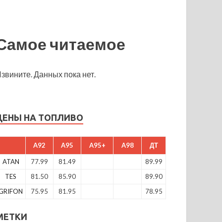
Самое читаемое
звините. Данных пока нет.
ЦЕНЫ НА ТОПЛИВО
A92
A95
A95+
A98
ДТ
ATAN
77.99
81.49
89.99
TES
81.50
85.90
89.90
GRIFON
75.95
81.95
78.95
МЕТКИ