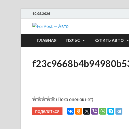
10.08.2026
ForPost —
ГЛАВНАЯ
ПУЛЬС
КУПИТЬ АВТО
f23c9668b4b94980b5
(Пока оценок нет)
поделиться