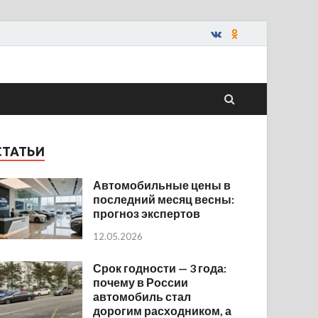
СТАТЬИ
Автомобильные цены в
последний месяц весны:
прогноз экспертов
12.05.2026
Срок годности — 3 года:
почему в России
автомобиль стал
дорогим расходником, а