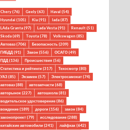
Chery
(76)
Geely
(63)
Haval
(54)
Hyundai
(105)
Kia
(91)
lada
(87)
LAda Granta
(97)
Lada Vesta
(91)
Renault
(51)
Skoda
(69)
Toyota
(78)
Volkswagen
(85)
Автоваз
(706)
Безопасность
(209)
ГИБДД
(91)
Закон
(556)
ОСАГО
(49)
ПДД
(136)
Происшествия
(56)
Статистика и рейтинги
(317)
Техосмотр
(80)
УАЗ
(85)
Экзамен
(57)
Электросамокат
(74)
автоваз
(88)
автозапчасти
(68)
авторынок
(227)
автошкола
(81)
водительское удостоверение
(86)
вождение
(189)
дороги
(156)
закон
(84)
законопроект
(79)
исследование
(288)
китайские автомобили
(241)
лайфхак
(642)