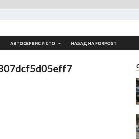
 Авто
АВТОСЕРВИС И СТО
НАЗАД НА FORPOST
307dcf5d05eff7