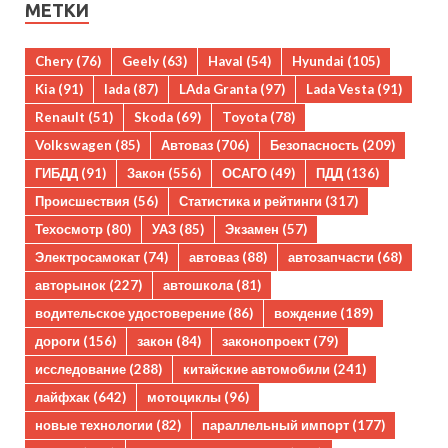
МЕТКИ
Chery
(76)
Geely
(63)
Haval
(54)
Hyundai
(105)
Kia
(91)
lada
(87)
LAda Granta
(97)
Lada Vesta
(91)
Renault
(51)
Skoda
(69)
Toyota
(78)
Volkswagen
(85)
Автоваз
(706)
Безопасность
(209)
ГИБДД
(91)
Закон
(556)
ОСАГО
(49)
ПДД
(136)
Происшествия
(56)
Статистика и рейтинги
(317)
Техосмотр
(80)
УАЗ
(85)
Экзамен
(57)
Электросамокат
(74)
автоваз
(88)
автозапчасти
(68)
авторынок
(227)
автошкола
(81)
водительское удостоверение
(86)
вождение
(189)
дороги
(156)
закон
(84)
законопроект
(79)
исследование
(288)
китайские автомобили
(241)
лайфхак
(642)
мотоциклы
(96)
новые технологии
(82)
параллельный импорт
(177)