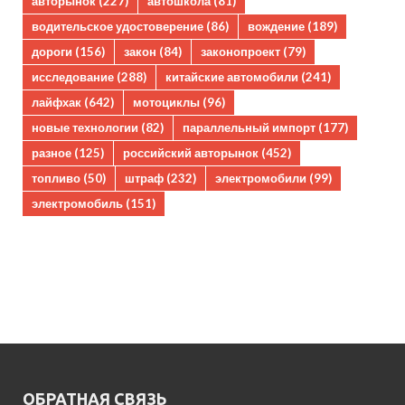
авторынок
(227)
автошкола
(81)
водительское удостоверение
(86)
вождение
(189)
дороги
(156)
закон
(84)
законопроект
(79)
исследование
(288)
китайские автомобили
(241)
лайфхак
(642)
мотоциклы
(96)
новые технологии
(82)
параллельный импорт
(177)
разное
(125)
российский авторынок
(452)
топливо
(50)
штраф
(232)
электромобили
(99)
электромобиль
(151)
ОБРАТНАЯ СВЯЗЬ