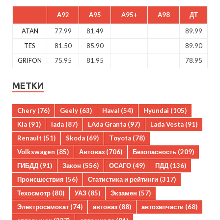
A92
A95
A95+
A98
ДТ
ATAN
77.99
81.49
89.99
TES
81.50
85.90
89.90
GRIFON
75.95
81.95
78.95
МЕТКИ
Chery
(76)
Geely
(63)
Haval
(54)
Hyundai
(105)
Kia
(91)
lada
(87)
LAda Granta
(97)
Lada Vesta
(91)
Renault
(51)
Skoda
(69)
Toyota
(78)
Volkswagen
(85)
Автоваз
(706)
Безопасность
(209)
ГИБДД
(91)
Закон
(556)
ОСАГО
(49)
ПДД
(136)
Происшествия
(56)
Статистика и рейтинги
(317)
Техосмотр
(80)
УАЗ
(85)
Экзамен
(57)
Электросамокат
(74)
автоваз
(88)
автозапчасти
(68)