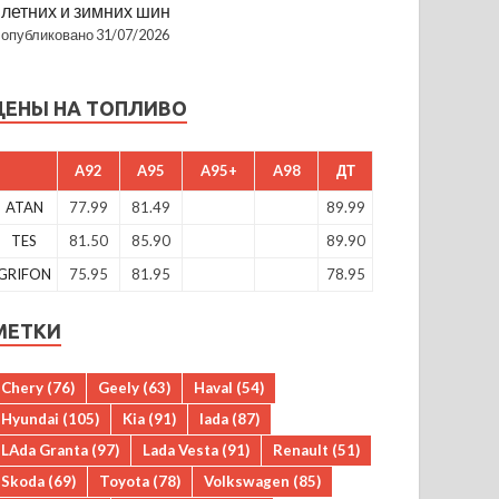
летних и зимних шин
опубликовано 31/07/2026
ЦЕНЫ НА ТОПЛИВО
A92
A95
A95+
A98
ДТ
ATAN
77.99
81.49
89.99
TES
81.50
85.90
89.90
GRIFON
75.95
81.95
78.95
МЕТКИ
Chery
(76)
Geely
(63)
Haval
(54)
Hyundai
(105)
Kia
(91)
lada
(87)
LAda Granta
(97)
Lada Vesta
(91)
Renault
(51)
Skoda
(69)
Toyota
(78)
Volkswagen
(85)