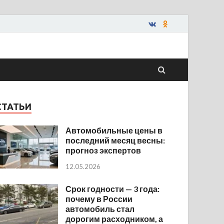
СТАТЬИ
Автомобильные цены в
последний месяц весны:
прогноз экспертов
12.05.2026
Срок годности — 3 года:
почему в России
автомобиль стал
дорогим расходником, а