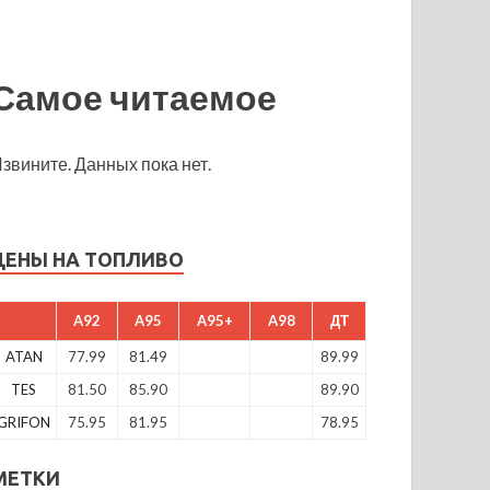
Самое читаемое
звините. Данных пока нет.
ЦЕНЫ НА ТОПЛИВО
A92
A95
A95+
A98
ДТ
ATAN
77.99
81.49
89.99
TES
81.50
85.90
89.90
GRIFON
75.95
81.95
78.95
МЕТКИ