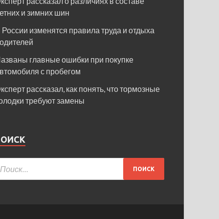
ксперт рассказал о различиях в составе
етних и зимних шин
 России изменятся правила труда и отдыха
одителей
азваны главные ошибки при покупке
втомобиля с пробегом
ксперт рассказал, как понять, что тормозные
олодки требуют замены
ПОИСК