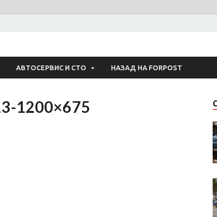
 Авто
АВТОСЕРВИС И СТО
НАЗАД НА FORPOST
l13-1200×675