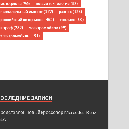
мотоциклы
(96)
новые технологии
(82)
параллельный импорт
(177)
разное
(125)
российский авторынок
(452)
топливо
(50)
штраф
(232)
электромобили
(99)
электромобиль
(151)
ПОСЛЕДНИЕ ЗАПИСИ
редставлен новый кроссовер Mercedes-Benz
GLA