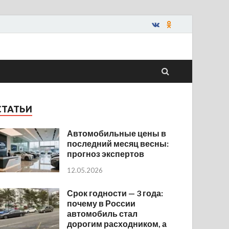
СТАТЬИ
Автомобильные цены в
последний месяц весны:
прогноз экспертов
12.05.2026
Срок годности — 3 года:
почему в России
автомобиль стал
дорогим расходником, а