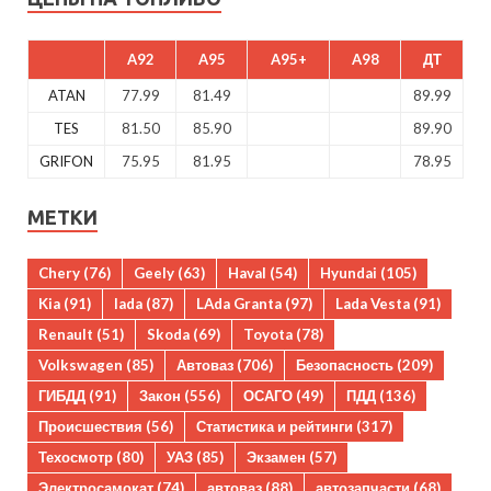
A92
A95
A95+
A98
ДТ
ATAN
77.99
81.49
89.99
TES
81.50
85.90
89.90
GRIFON
75.95
81.95
78.95
МЕТКИ
Chery
(76)
Geely
(63)
Haval
(54)
Hyundai
(105)
Kia
(91)
lada
(87)
LAda Granta
(97)
Lada Vesta
(91)
Renault
(51)
Skoda
(69)
Toyota
(78)
Volkswagen
(85)
Автоваз
(706)
Безопасность
(209)
ГИБДД
(91)
Закон
(556)
ОСАГО
(49)
ПДД
(136)
Происшествия
(56)
Статистика и рейтинги
(317)
Техосмотр
(80)
УАЗ
(85)
Экзамен
(57)
Электросамокат
(74)
автоваз
(88)
автозапчасти
(68)