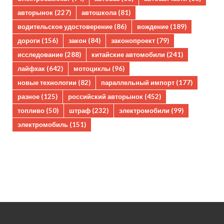
авторынок
(227)
автошкола
(81)
водительское удостоверение
(86)
вождение
(189)
дороги
(156)
закон
(84)
законопроект
(79)
исследование
(288)
китайские автомобили
(241)
лайфхак
(642)
мотоциклы
(96)
новые технологии
(82)
параллельный импорт
(177)
разное
(125)
российский авторынок
(452)
топливо
(50)
штраф
(232)
электромобили
(99)
электромобиль
(151)