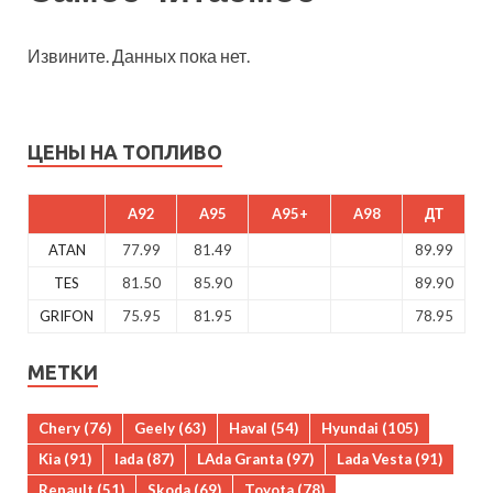
Извините. Данных пока нет.
ЦЕНЫ НА ТОПЛИВО
A92
A95
A95+
A98
ДТ
ATAN
77.99
81.49
89.99
TES
81.50
85.90
89.90
GRIFON
75.95
81.95
78.95
МЕТКИ
Chery
(76)
Geely
(63)
Haval
(54)
Hyundai
(105)
Kia
(91)
lada
(87)
LAda Granta
(97)
Lada Vesta
(91)
Renault
(51)
Skoda
(69)
Toyota
(78)