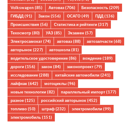
Volkswagen
(85)
Автоваз
(706)
Безопасность
(209)
ГИБДД
(91)
Закон
(556)
ОСАГО
(49)
ПДД
(136)
Происшествия
(56)
Статистика и рейтинги
(317)
Техосмотр
(80)
УАЗ
(85)
Экзамен
(57)
Электросамокат
(74)
автоваз
(88)
автозапчасти
(68)
авторынок
(227)
автошкола
(81)
водительское удостоверение
(86)
вождение
(189)
дороги
(156)
закон
(84)
законопроект
(79)
исследование
(288)
китайские автомобили
(241)
лайфхак
(642)
мотоциклы
(96)
новые технологии
(82)
параллельный импорт
(177)
разное
(125)
российский авторынок
(452)
топливо
(50)
штраф
(232)
электромобили
(99)
электромобиль
(151)