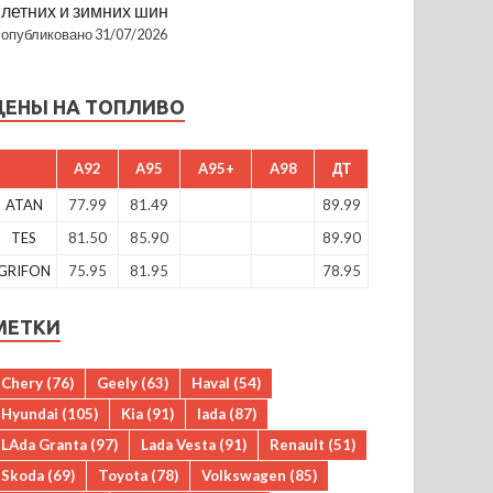
летних и зимних шин
опубликовано 31/07/2026
ЦЕНЫ НА ТОПЛИВО
A92
A95
A95+
A98
ДТ
ATAN
77.99
81.49
89.99
TES
81.50
85.90
89.90
GRIFON
75.95
81.95
78.95
МЕТКИ
Chery
(76)
Geely
(63)
Haval
(54)
Hyundai
(105)
Kia
(91)
lada
(87)
LAda Granta
(97)
Lada Vesta
(91)
Renault
(51)
Skoda
(69)
Toyota
(78)
Volkswagen
(85)