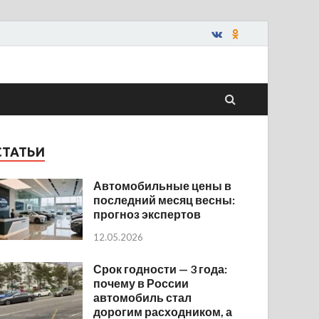
СТАТЬИ
Автомобильные цены в
последний месяц весны:
прогноз экспертов
12.05.2026
Срок годности — 3 года:
почему в России
автомобиль стал
дорогим расходником, а