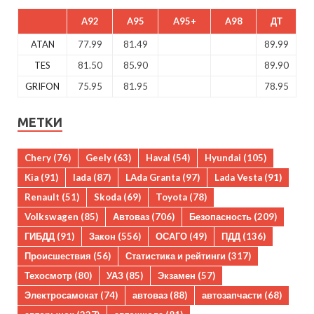
A92
A95
A95+
A98
ДТ
ATAN
77.99
81.49
89.99
TES
81.50
85.90
89.90
GRIFON
75.95
81.95
78.95
МЕТКИ
Chery
(76)
Geely
(63)
Haval
(54)
Hyundai
(105)
Kia
(91)
lada
(87)
LAda Granta
(97)
Lada Vesta
(91)
Renault
(51)
Skoda
(69)
Toyota
(78)
Volkswagen
(85)
Автоваз
(706)
Безопасность
(209)
ГИБДД
(91)
Закон
(556)
ОСАГО
(49)
ПДД
(136)
Происшествия
(56)
Статистика и рейтинги
(317)
Техосмотр
(80)
УАЗ
(85)
Экзамен
(57)
Электросамокат
(74)
автоваз
(88)
автозапчасти
(68)