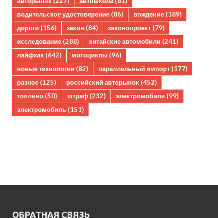
авторынок
(227)
автошкола
(81)
водительское удостоверение
(86)
вождение
(189)
дороги
(156)
закон
(84)
законопроект
(79)
исследование
(288)
китайские автомобили
(241)
лайфхак
(642)
мотоциклы
(96)
новые технологии
(82)
параллельный импорт
(177)
разное
(125)
российский авторынок
(452)
топливо
(50)
штраф
(232)
электромобили
(99)
электромобиль
(151)
ОБРАТНАЯ СВЯЗЬ