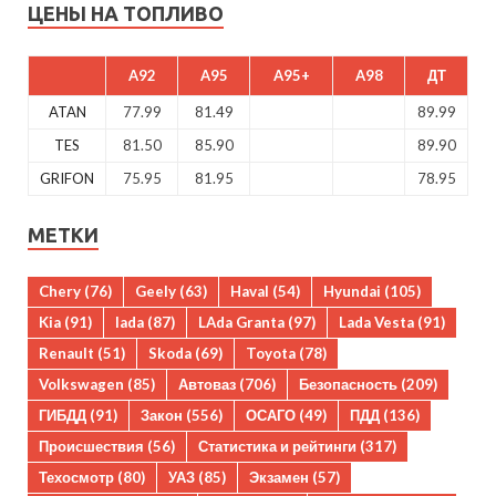
ЦЕНЫ НА ТОПЛИВО
A92
A95
A95+
A98
ДТ
ATAN
77.99
81.49
89.99
TES
81.50
85.90
89.90
GRIFON
75.95
81.95
78.95
МЕТКИ
Chery
(76)
Geely
(63)
Haval
(54)
Hyundai
(105)
Kia
(91)
lada
(87)
LAda Granta
(97)
Lada Vesta
(91)
Renault
(51)
Skoda
(69)
Toyota
(78)
Volkswagen
(85)
Автоваз
(706)
Безопасность
(209)
ГИБДД
(91)
Закон
(556)
ОСАГО
(49)
ПДД
(136)
Происшествия
(56)
Статистика и рейтинги
(317)
Техосмотр
(80)
УАЗ
(85)
Экзамен
(57)