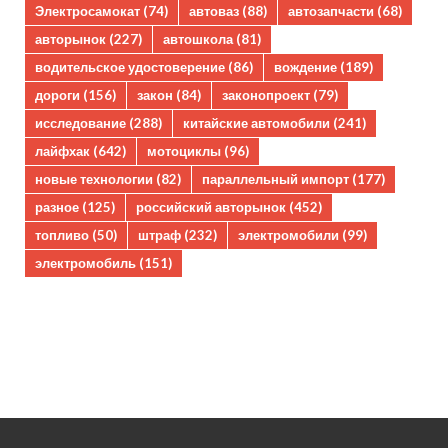
Электросамокат
(74)
автоваз
(88)
автозапчасти
(68)
авторынок
(227)
автошкола
(81)
водительское удостоверение
(86)
вождение
(189)
дороги
(156)
закон
(84)
законопроект
(79)
исследование
(288)
китайские автомобили
(241)
лайфхак
(642)
мотоциклы
(96)
новые технологии
(82)
параллельный импорт
(177)
разное
(125)
российский авторынок
(452)
топливо
(50)
штраф
(232)
электромобили
(99)
электромобиль
(151)