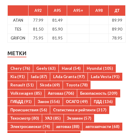
A92
A95
A95+
A98
ДТ
ATAN
77.99
81.49
89.99
TES
81.50
85.90
89.90
GRIFON
75.95
81.95
78.95
МЕТКИ
Chery
(76)
Geely
(63)
Haval
(54)
Hyundai
(105)
Kia
(91)
lada
(87)
LAda Granta
(97)
Lada Vesta
(91)
Renault
(51)
Skoda
(69)
Toyota
(78)
Volkswagen
(85)
Автоваз
(706)
Безопасность
(209)
ГИБДД
(91)
Закон
(556)
ОСАГО
(49)
ПДД
(136)
Происшествия
(56)
Статистика и рейтинги
(317)
Техосмотр
(80)
УАЗ
(85)
Экзамен
(57)
Электросамокат
(74)
автоваз
(88)
автозапчасти
(68)