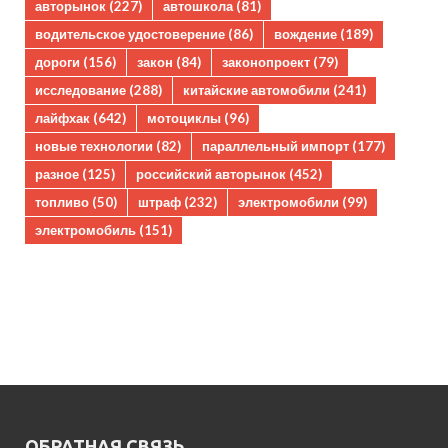
авторынок
(227)
автошкола
(81)
водительское удостоверение
(86)
вождение
(189)
дороги
(156)
закон
(84)
законопроект
(79)
исследование
(288)
китайские автомобили
(241)
лайфхак
(642)
мотоциклы
(96)
новые технологии
(82)
параллельный импорт
(177)
разное
(125)
российский авторынок
(452)
топливо
(50)
штраф
(232)
электромобили
(99)
электромобиль
(151)
ОБРАТНАЯ СВЯЗЬ