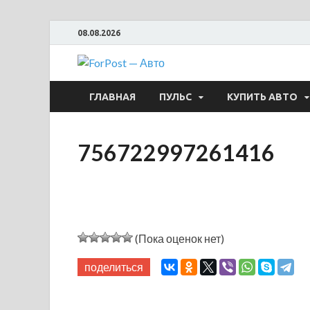
08.08.2026
ForPost —
ГЛАВНАЯ
ПУЛЬС
КУПИТЬ АВТО
756722997261416
(Пока оценок нет)
поделиться