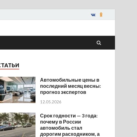
СТАТЬИ
Автомобильные цены в
последний месяц весны:
прогноз экспертов
12.05.2026
Срок годности — 3 года:
почему в России
автомобиль стал
дорогим расходником, а