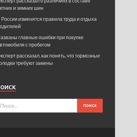
ксперт рассказал о различиях в составе
етних и зимних шин
 России изменятся правила труда и отдыха
одителей
азваны главные ошибки при покупке
втомобиля с пробегом
ксперт рассказал, как понять, что тормозные
олодки требуют замены
ПОИСК