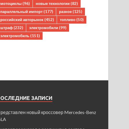
мотоциклы
(96)
новые технологии
(82)
параллельный импорт
(177)
разное
(125)
российский авторынок
(452)
топливо
(50)
штраф
(232)
электромобили
(99)
электромобиль
(151)
ПОСЛЕДНИЕ ЗАПИСИ
редставлен новый кроссовер Mercedes-Benz
GLA