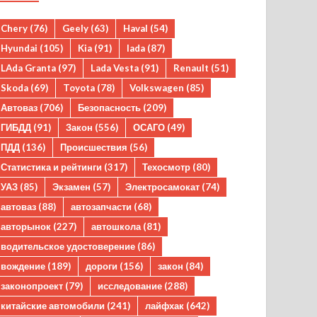
Chery
(76)
Geely
(63)
Haval
(54)
Hyundai
(105)
Kia
(91)
lada
(87)
LAda Granta
(97)
Lada Vesta
(91)
Renault
(51)
Skoda
(69)
Toyota
(78)
Volkswagen
(85)
Автоваз
(706)
Безопасность
(209)
ГИБДД
(91)
Закон
(556)
ОСАГО
(49)
ПДД
(136)
Происшествия
(56)
Статистика и рейтинги
(317)
Техосмотр
(80)
УАЗ
(85)
Экзамен
(57)
Электросамокат
(74)
автоваз
(88)
автозапчасти
(68)
авторынок
(227)
автошкола
(81)
водительское удостоверение
(86)
вождение
(189)
дороги
(156)
закон
(84)
законопроект
(79)
исследование
(288)
китайские автомобили
(241)
лайфхак
(642)