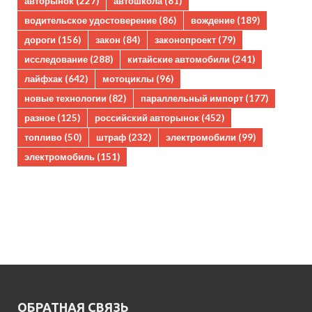
авторынок
(227)
автошкола
(81)
водительское удостоверение
(86)
вождение
(189)
дороги
(156)
закон
(84)
законопроект
(79)
исследование
(288)
китайские автомобили
(241)
лайфхак
(642)
мотоциклы
(96)
новые технологии
(82)
параллельный импорт
(177)
разное
(125)
российский авторынок
(452)
топливо
(50)
штраф
(232)
электромобили
(99)
электромобиль
(151)
ОБРАТНАЯ СВЯЗЬ