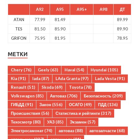
A92
A95
A95+
A98
ДТ
ATAN
77.99
81.49
89.99
TES
81.50
85.90
89.90
GRIFON
75.95
81.95
78.95
МЕТКИ
Chery
(76)
Geely
(63)
Haval
(54)
Hyundai
(105)
Kia
(91)
lada
(87)
LAda Granta
(97)
Lada Vesta
(91)
Renault
(51)
Skoda
(69)
Toyota
(78)
Volkswagen
(85)
Автоваз
(706)
Безопасность
(209)
ГИБДД
(91)
Закон
(556)
ОСАГО
(49)
ПДД
(136)
Происшествия
(56)
Статистика и рейтинги
(317)
Техосмотр
(80)
УАЗ
(85)
Экзамен
(57)
Электросамокат
(74)
автоваз
(88)
автозапчасти
(68)