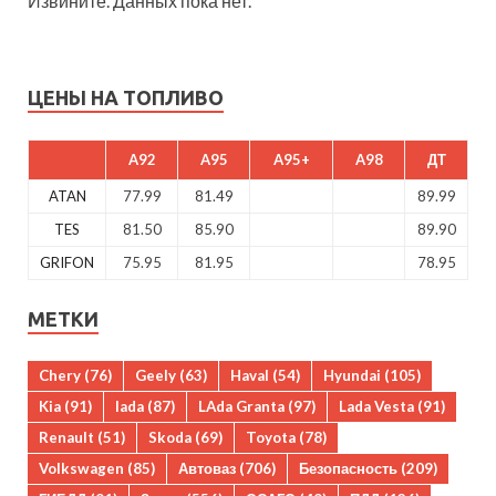
Извините. Данных пока нет.
ЦЕНЫ НА ТОПЛИВО
A92
A95
A95+
A98
ДТ
ATAN
77.99
81.49
89.99
TES
81.50
85.90
89.90
GRIFON
75.95
81.95
78.95
МЕТКИ
Chery
(76)
Geely
(63)
Haval
(54)
Hyundai
(105)
Kia
(91)
lada
(87)
LAda Granta
(97)
Lada Vesta
(91)
Renault
(51)
Skoda
(69)
Toyota
(78)
Volkswagen
(85)
Автоваз
(706)
Безопасность
(209)