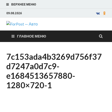
ВЕРХНЕЕ МЕНЮ
09.08.2026
ForPost —
ГЛАВНОЕ МЕНЮ
Авто
7c153ada4b3269d756f37
d7247a0d7c9-
e1684513657880-
1280×720-1