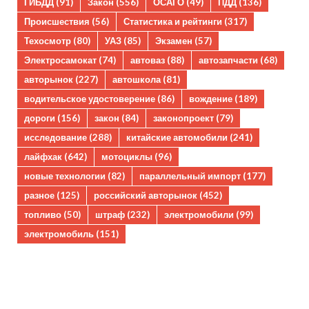
ГИБДД
(91)
Закон
(556)
ОСАГО
(49)
ПДД
(136)
Происшествия
(56)
Статистика и рейтинги
(317)
Техосмотр
(80)
УАЗ
(85)
Экзамен
(57)
Электросамокат
(74)
автоваз
(88)
автозапчасти
(68)
авторынок
(227)
автошкола
(81)
водительское удостоверение
(86)
вождение
(189)
дороги
(156)
закон
(84)
законопроект
(79)
исследование
(288)
китайские автомобили
(241)
лайфхак
(642)
мотоциклы
(96)
новые технологии
(82)
параллельный импорт
(177)
разное
(125)
российский авторынок
(452)
топливо
(50)
штраф
(232)
электромобили
(99)
электромобиль
(151)