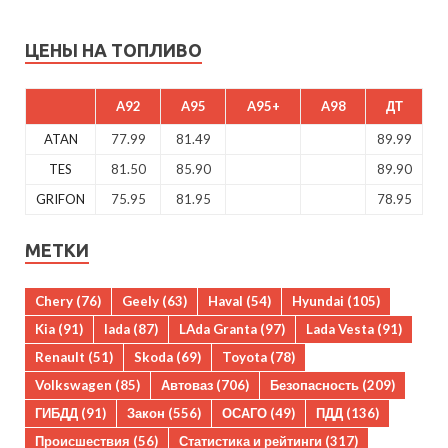
ЦЕНЫ НА ТОПЛИВО
A92
A95
A95+
A98
ДТ
ATAN
77.99
81.49
89.99
TES
81.50
85.90
89.90
GRIFON
75.95
81.95
78.95
МЕТКИ
Chery
(76)
Geely
(63)
Haval
(54)
Hyundai
(105)
Kia
(91)
lada
(87)
LAda Granta
(97)
Lada Vesta
(91)
Renault
(51)
Skoda
(69)
Toyota
(78)
Volkswagen
(85)
Автоваз
(706)
Безопасность
(209)
ГИБДД
(91)
Закон
(556)
ОСАГО
(49)
ПДД
(136)
Происшествия
(56)
Статистика и рейтинги
(317)