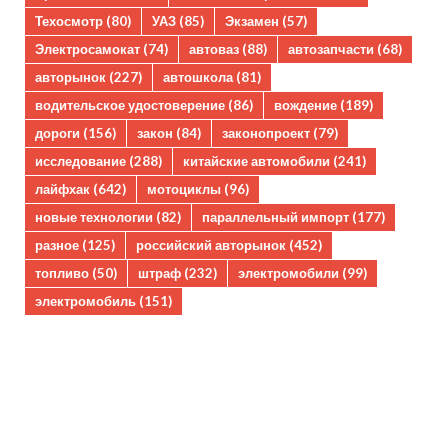
Техосмотр
(80)
УАЗ
(85)
Экзамен
(57)
Электросамокат
(74)
автоваз
(88)
автозапчасти
(68)
авторынок
(227)
автошкола
(81)
водительское удостоверение
(86)
вождение
(189)
дороги
(156)
закон
(84)
законопроект
(79)
исследование
(288)
китайские автомобили
(241)
лайфхак
(642)
мотоциклы
(96)
новые технологии
(82)
параллельный импорт
(177)
разное
(125)
российский авторынок
(452)
топливо
(50)
штраф
(232)
электромобили
(99)
электромобиль
(151)