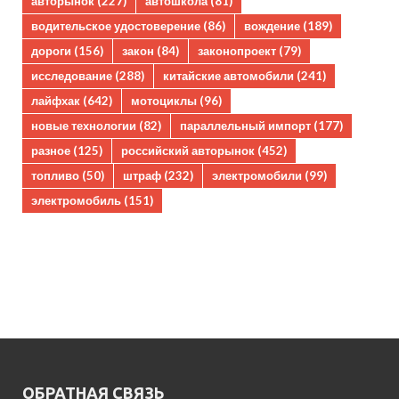
авторынок
(227)
автошкола
(81)
водительское удостоверение
(86)
вождение
(189)
дороги
(156)
закон
(84)
законопроект
(79)
исследование
(288)
китайские автомобили
(241)
лайфхак
(642)
мотоциклы
(96)
новые технологии
(82)
параллельный импорт
(177)
разное
(125)
российский авторынок
(452)
топливо
(50)
штраф
(232)
электромобили
(99)
электромобиль
(151)
ОБРАТНАЯ СВЯЗЬ