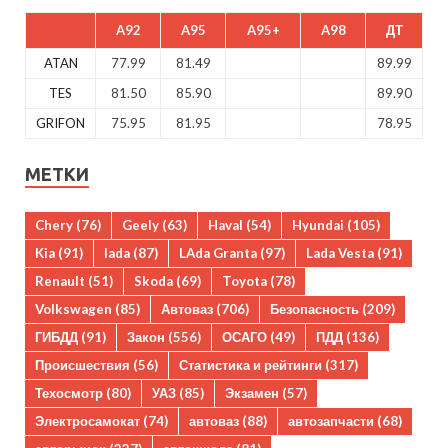
A92
A95
A95+
A98
ДТ
ATAN
77.99
81.49
89.99
TES
81.50
85.90
89.90
GRIFON
75.95
81.95
78.95
МЕТКИ
Chery
(76)
Geely
(63)
Haval
(54)
Hyundai
(105)
Kia
(91)
lada
(87)
LAda Granta
(97)
Lada Vesta
(91)
Renault
(51)
Skoda
(69)
Toyota
(78)
Volkswagen
(85)
Автоваз
(706)
Безопасность
(209)
ГИБДД
(91)
Закон
(556)
ОСАГО
(49)
ПДД
(136)
Происшествия
(56)
Статистика и рейтинги
(317)
Техосмотр
(80)
УАЗ
(85)
Экзамен
(57)
Электросамокат
(74)
автоваз
(88)
автозапчасти
(68)