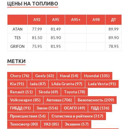
ЦЕНЫ НА ТОПЛИВО
A92
A95
A95+
A98
ДТ
ATAN
77.99
81.49
89.99
TES
81.50
85.90
89.90
GRIFON
75.95
81.95
78.95
МЕТКИ
Chery
(76)
Geely
(63)
Haval
(54)
Hyundai
(105)
Kia
(91)
lada
(87)
LAda Granta
(97)
Lada Vesta
(91)
Renault
(51)
Skoda
(69)
Toyota
(78)
Volkswagen
(85)
Автоваз
(706)
Безопасность
(209)
ГИБДД
(91)
Закон
(556)
ОСАГО
(49)
ПДД
(136)
Происшествия
(56)
Статистика и рейтинги
(317)
Техосмотр
(80)
УАЗ
(85)
Экзамен
(57)