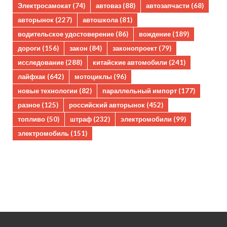
Электросамокат
(74)
автоваз
(88)
автозапчасти
(68)
авторынок
(227)
автошкола
(81)
водительское удостоверение
(86)
вождение
(189)
дороги
(156)
закон
(84)
законопроект
(79)
исследование
(288)
китайские автомобили
(241)
лайфхак
(642)
мотоциклы
(96)
новые технологии
(82)
параллельный импорт
(177)
разное
(125)
российский авторынок
(452)
топливо
(50)
штраф
(232)
электромобили
(99)
электромобиль
(151)