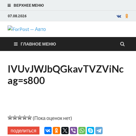
ВЕРХНЕЕ МЕНЮ
07.08.2026
ForPost —
ГЛАВНОЕ МЕНЮ
Авто
IVUvJWJbQGkavTVZViNc
ag=s800
(Пока оценок нет)
поделиться