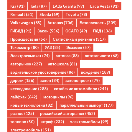
Kia
(91)
lada
(87)
LAda Granta
(97)
Lada Vesta
(91)
Renault
(51)
Skoda
(69)
Toyota
(78)
Volkswagen
(85)
Автоваз
(706)
Безопасность
(209)
ГИБДД
(91)
Закон
(556)
ОСАГО
(49)
ПДД
(136)
Происшествия
(56)
Статистика и рейтинги
(317)
Техосмотр
(80)
УАЗ
(85)
Экзамен
(57)
Электросамокат
(74)
автоваз
(88)
автозапчасти
(68)
авторынок
(227)
автошкола
(81)
водительское удостоверение
(86)
вождение
(189)
дороги
(156)
закон
(84)
законопроект
(79)
исследование
(288)
китайские автомобили
(241)
лайфхак
(642)
мотоциклы
(96)
новые технологии
(82)
параллельный импорт
(177)
разное
(125)
российский авторынок
(452)
топливо
(50)
штраф
(232)
электромобили
(99)
электромобиль
(151)