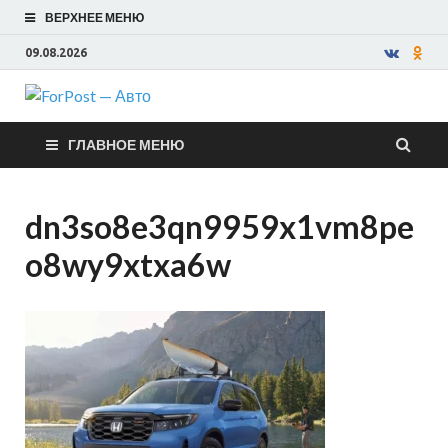
ВЕРХНЕЕ МЕНЮ
09.08.2026
ForPost —
ГЛАВНОЕ МЕНЮ
Авто
dn3so8e3qn9959x1vm8pe
o8wy9xtxa6w