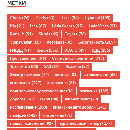
МЕТКИ
Chery
(76)
Geely
(63)
Haval
(54)
Hyundai
(105)
Kia
(91)
lada
(87)
LAda Granta
(97)
Lada Vesta
(91)
Renault
(51)
Skoda
(69)
Toyota
(78)
Volkswagen
(85)
Автоваз
(706)
Безопасность
(209)
ГИБДД
(91)
Закон
(556)
ОСАГО
(49)
ПДД
(136)
Происшествия
(56)
Статистика и рейтинги
(317)
Техосмотр
(80)
УАЗ
(85)
Экзамен
(57)
Электросамокат
(74)
автоваз
(88)
автозапчасти
(68)
авторынок
(227)
автошкола
(81)
водительское удостоверение
(86)
вождение
(189)
дороги
(156)
закон
(84)
законопроект
(79)
исследование
(288)
китайские автомобили
(241)
лайфхак
(642)
мотоциклы
(96)
новые технологии
(82)
параллельный импорт
(177)