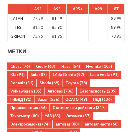
A92
A95
A95+
A98
ДТ
ATAN
77.99
81.49
89.99
TES
81.50
85.90
89.90
GRIFON
75.95
81.95
78.95
МЕТКИ
Chery
(76)
Geely
(63)
Haval
(54)
Hyundai
(105)
Kia
(91)
lada
(87)
LAda Granta
(97)
Lada Vesta
(91)
Renault
(51)
Skoda
(69)
Toyota
(78)
Volkswagen
(85)
Автоваз
(706)
Безопасность
(209)
ГИБДД
(91)
Закон
(556)
ОСАГО
(49)
ПДД
(136)
Происшествия
(56)
Статистика и рейтинги
(317)
Техосмотр
(80)
УАЗ
(85)
Экзамен
(57)
Электросамокат
(74)
автоваз
(88)
автозапчасти
(68)