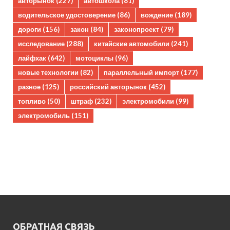
авторынок
(227)
автошкола
(81)
водительское удостоверение
(86)
вождение
(189)
дороги
(156)
закон
(84)
законопроект
(79)
исследование
(288)
китайские автомобили
(241)
лайфхак
(642)
мотоциклы
(96)
новые технологии
(82)
параллельный импорт
(177)
разное
(125)
российский авторынок
(452)
топливо
(50)
штраф
(232)
электромобили
(99)
электромобиль
(151)
ОБРАТНАЯ СВЯЗЬ