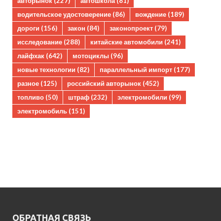
авторынок
(227)
автошкола
(81)
водительское удостоверение
(86)
вождение
(189)
дороги
(156)
закон
(84)
законопроект
(79)
исследование
(288)
китайские автомобили
(241)
лайфхак
(642)
мотоциклы
(96)
новые технологии
(82)
параллельный импорт
(177)
разное
(125)
российский авторынок
(452)
топливо
(50)
штраф
(232)
электромобили
(99)
электромобиль
(151)
ОБРАТНАЯ СВЯЗЬ