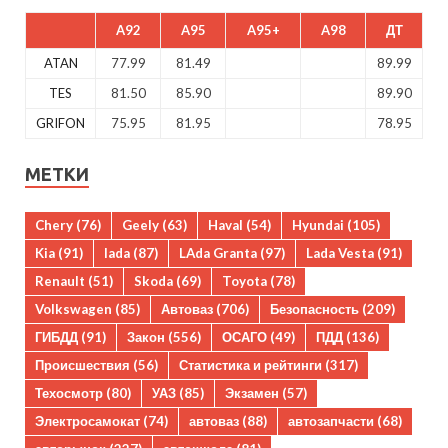
A92
A95
A95+
A98
ДТ
ATAN
77.99
81.49
89.99
TES
81.50
85.90
89.90
GRIFON
75.95
81.95
78.95
МЕТКИ
Chery
(76)
Geely
(63)
Haval
(54)
Hyundai
(105)
Kia
(91)
lada
(87)
LAda Granta
(97)
Lada Vesta
(91)
Renault
(51)
Skoda
(69)
Toyota
(78)
Volkswagen
(85)
Автоваз
(706)
Безопасность
(209)
ГИБДД
(91)
Закон
(556)
ОСАГО
(49)
ПДД
(136)
Происшествия
(56)
Статистика и рейтинги
(317)
Техосмотр
(80)
УАЗ
(85)
Экзамен
(57)
Электросамокат
(74)
автоваз
(88)
автозапчасти
(68)