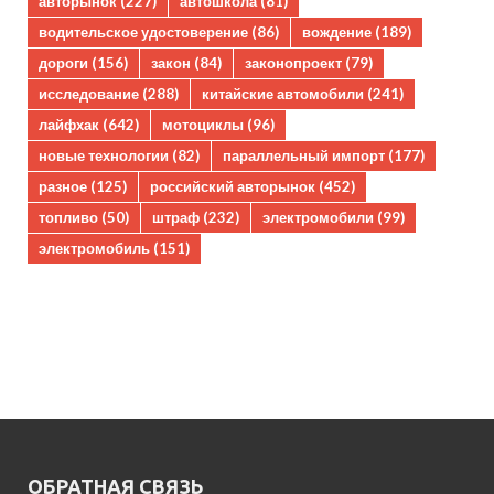
авторынок
(227)
автошкола
(81)
водительское удостоверение
(86)
вождение
(189)
дороги
(156)
закон
(84)
законопроект
(79)
исследование
(288)
китайские автомобили
(241)
лайфхак
(642)
мотоциклы
(96)
новые технологии
(82)
параллельный импорт
(177)
разное
(125)
российский авторынок
(452)
топливо
(50)
штраф
(232)
электромобили
(99)
электромобиль
(151)
ОБРАТНАЯ СВЯЗЬ