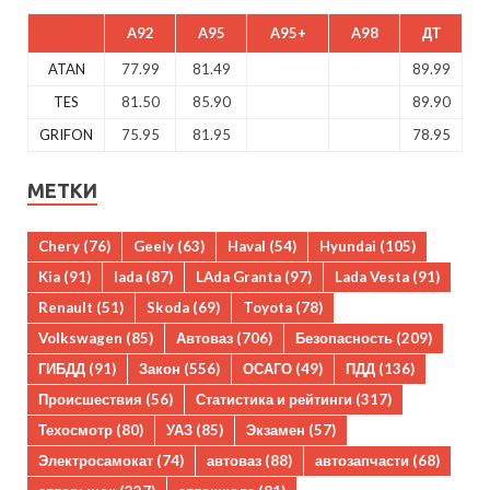
A92
A95
A95+
A98
ДТ
ATAN
77.99
81.49
89.99
TES
81.50
85.90
89.90
GRIFON
75.95
81.95
78.95
МЕТКИ
Chery
(76)
Geely
(63)
Haval
(54)
Hyundai
(105)
Kia
(91)
lada
(87)
LAda Granta
(97)
Lada Vesta
(91)
Renault
(51)
Skoda
(69)
Toyota
(78)
Volkswagen
(85)
Автоваз
(706)
Безопасность
(209)
ГИБДД
(91)
Закон
(556)
ОСАГО
(49)
ПДД
(136)
Происшествия
(56)
Статистика и рейтинги
(317)
Техосмотр
(80)
УАЗ
(85)
Экзамен
(57)
Электросамокат
(74)
автоваз
(88)
автозапчасти
(68)