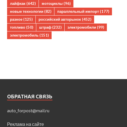
лайфхак
(642)
мотоциклы
(96)
новые технологии
(82)
параллельный импорт
(177)
разное
(125)
российский авторынок
(452)
топливо
(50)
штраф
(232)
электромобили
(99)
электромобиль
(151)
ОБРАТНАЯ СВЯЗЬ
auto_forpost@mail.ru
Реклама на сайте