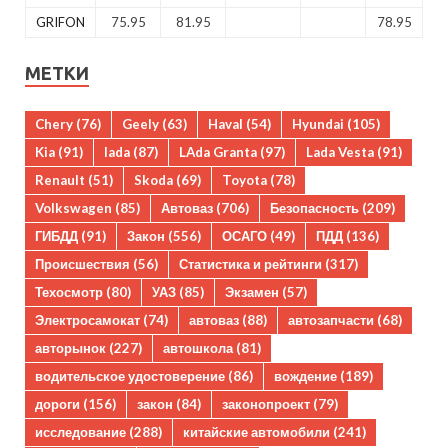
GRIFON
75.95
81.95
78.95
МЕТКИ
Chery
(76)
Geely
(63)
Haval
(54)
Hyundai
(105)
Kia
(91)
lada
(87)
LAda Granta
(97)
Lada Vesta
(91)
Renault
(51)
Skoda
(69)
Toyota
(78)
Volkswagen
(85)
Автоваз
(706)
Безопасность
(209)
ГИБДД
(91)
Закон
(556)
ОСАГО
(49)
ПДД
(136)
Происшествия
(56)
Статистика и рейтинги
(317)
Техосмотр
(80)
УАЗ
(85)
Экзамен
(57)
Электросамокат
(74)
автоваз
(88)
автозапчасти
(68)
авторынок
(227)
автошкола
(81)
водительское удостоверение
(86)
вождение
(189)
дороги
(156)
закон
(84)
законопроект
(79)
исследование
(288)
китайские автомобили
(241)