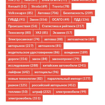
Renault
(51)
Skoda
(69)
Toyota
(78)
Volkswagen
(85)
Автоваз
(706)
Безопасность
(209)
ГИБДД
(91)
Закон
(556)
ОСАГО
(49)
ПДД
(136)
Происшествия
(56)
Статистика и рейтинги
(317)
Техосмотр
(80)
УАЗ
(85)
Экзамен
(57)
Электросамокат
(74)
автоваз
(88)
автозапчасти
(68)
авторынок
(227)
автошкола
(81)
водительское удостоверение
(86)
вождение
(189)
дороги
(156)
закон
(84)
законопроект
(79)
исследование
(288)
китайские автомобили
(241)
лайфхак
(642)
мотоциклы
(96)
новые технологии
(82)
параллельный импорт
(177)
разное
(125)
российский авторынок
(452)
топливо
(50)
штраф
(232)
электромобили
(99)
электромобиль
(151)