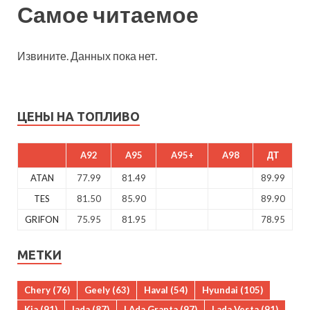
Самое читаемое
Извините. Данных пока нет.
ЦЕНЫ НА ТОПЛИВО
A92
A95
A95+
A98
ДТ
ATAN
77.99
81.49
89.99
TES
81.50
85.90
89.90
GRIFON
75.95
81.95
78.95
МЕТКИ
Chery
(76)
Geely
(63)
Haval
(54)
Hyundai
(105)
Kia
(91)
lada
(87)
LAda Granta
(97)
Lada Vesta
(91)