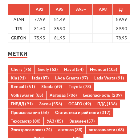
A92
A95
A95+
A98
ДТ
ATAN
77.99
81.49
89.99
TES
81.50
85.90
89.90
GRIFON
75.95
81.95
78.95
МЕТКИ
Chery
(76)
Geely
(63)
Haval
(54)
Hyundai
(105)
Kia
(91)
lada
(87)
LAda Granta
(97)
Lada Vesta
(91)
Renault
(51)
Skoda
(69)
Toyota
(78)
Volkswagen
(85)
Автоваз
(706)
Безопасность
(209)
ГИБДД
(91)
Закон
(556)
ОСАГО
(49)
ПДД
(136)
Происшествия
(56)
Статистика и рейтинги
(317)
Техосмотр
(80)
УАЗ
(85)
Экзамен
(57)
Электросамокат
(74)
автоваз
(88)
автозапчасти
(68)