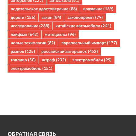
авторынок
(227)
автошкола
(81)
водительское удостоверение
(86)
вождение
(189)
дороги
(156)
закон
(84)
законопроект
(79)
исследование
(288)
китайские автомобили
(241)
лайфхак
(642)
мотоциклы
(96)
новые технологии
(82)
параллельный импорт
(177)
разное
(125)
российский авторынок
(452)
топливо
(50)
штраф
(232)
электромобили
(99)
электромобиль
(151)
ОБРАТНАЯ СВЯЗЬ