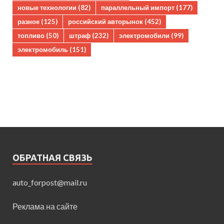
новые технологии
(82)
параллельный импорт
(177)
разное
(125)
российский авторынок
(452)
топливо
(50)
штраф
(232)
электромобили
(99)
электромобиль
(151)
ОБРАТНАЯ СВЯЗЬ
auto_forpost@mail.ru
Реклама на сайте