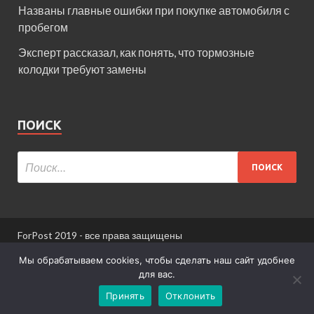
Названы главные ошибки при покупке автомобиля с
пробегом
Эксперт рассказал, как понять, что тормозные
колодки требуют замены
ПОИСК
ForPost 2019 - все права защищены
При использовании материалов сайта ссылка
Мы обрабатываем cookies, чтобы сделать наш сайт удобнее
обязательна.
для вас.
Принять
Отклонить
Информация для пользователей сайта