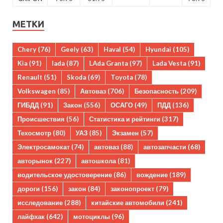
МЕТКИ
Chery
(76)
Geely
(63)
Haval
(54)
Hyundai
(105)
Kia
(91)
lada
(87)
LAda Granta
(97)
Lada Vesta
(91)
Renault
(51)
Skoda
(69)
Toyota
(78)
Volkswagen
(85)
Автоваз
(706)
Безопасность
(209)
ГИБДД
(91)
Закон
(556)
ОСАГО
(49)
ПДД
(136)
Происшествия
(56)
Статистика и рейтинги
(317)
Техосмотр
(80)
УАЗ
(85)
Экзамен
(57)
Электросамокат
(74)
автоваз
(88)
автозапчасти
(68)
авторынок
(227)
автошкола
(81)
водительское удостоверение
(86)
вождение
(189)
дороги
(156)
закон
(84)
законопроект
(79)
исследование
(288)
китайские автомобили
(241)
лайфхак
(642)
мотоциклы
(96)