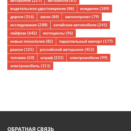
авторынок
(227)
автошкола
(81)
водительское удостоверение
(86)
вождение
(189)
дороги
(156)
закон
(84)
законопроект
(79)
исследование
(288)
китайские автомобили
(241)
лайфхак
(642)
мотоциклы
(96)
новые технологии
(82)
параллельный импорт
(177)
разное
(125)
российский авторынок
(452)
топливо
(50)
штраф
(232)
электромобили
(99)
электромобиль
(151)
ОБРАТНАЯ СВЯЗЬ