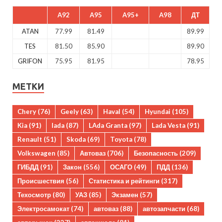
A92
A95
A95+
A98
ДТ
ATAN
77.99
81.49
89.99
TES
81.50
85.90
89.90
GRIFON
75.95
81.95
78.95
МЕТКИ
Chery
(76)
Geely
(63)
Haval
(54)
Hyundai
(105)
Kia
(91)
lada
(87)
LAda Granta
(97)
Lada Vesta
(91)
Renault
(51)
Skoda
(69)
Toyota
(78)
Volkswagen
(85)
Автоваз
(706)
Безопасность
(209)
ГИБДД
(91)
Закон
(556)
ОСАГО
(49)
ПДД
(136)
Происшествия
(56)
Статистика и рейтинги
(317)
Техосмотр
(80)
УАЗ
(85)
Экзамен
(57)
Электросамокат
(74)
автоваз
(88)
автозапчасти
(68)