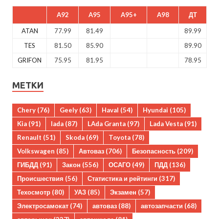
A92
A95
A95+
A98
ДТ
ATAN
77.99
81.49
89.99
TES
81.50
85.90
89.90
GRIFON
75.95
81.95
78.95
МЕТКИ
Chery
(76)
Geely
(63)
Haval
(54)
Hyundai
(105)
Kia
(91)
lada
(87)
LAda Granta
(97)
Lada Vesta
(91)
Renault
(51)
Skoda
(69)
Toyota
(78)
Volkswagen
(85)
Автоваз
(706)
Безопасность
(209)
ГИБДД
(91)
Закон
(556)
ОСАГО
(49)
ПДД
(136)
Происшествия
(56)
Статистика и рейтинги
(317)
Техосмотр
(80)
УАЗ
(85)
Экзамен
(57)
Электросамокат
(74)
автоваз
(88)
автозапчасти
(68)