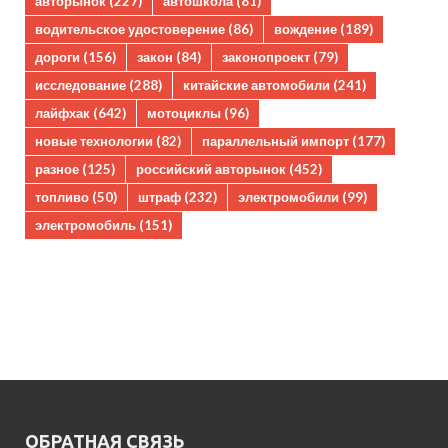
авторынок
(227)
автошкола
(81)
водительское удостоверение
(86)
вождение
(189)
дороги
(156)
закон
(84)
законопроект
(79)
исследование
(288)
китайские автомобили
(241)
лайфхак
(642)
мотоциклы
(96)
новые технологии
(82)
параллельный импорт
(177)
разное
(125)
российский авторынок
(452)
топливо
(50)
штраф
(232)
электромобили
(99)
электромобиль
(151)
ОБРАТНАЯ СВЯЗЬ