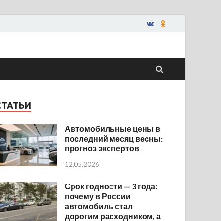
СТАТЬИ
Автомобильные цены в
последний месяц весны:
прогноз экспертов
12.05.2026
Срок годности — 3 года:
почему в России
автомобиль стал
дорогим расходником, а