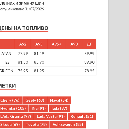
летних и зимних шин
опубликовано 31/07/2026
ЦЕНЫ НА ТОПЛИВО
A92
A95
A95+
A98
ДТ
ATAN
77.99
81.49
89.99
TES
81.50
85.90
89.90
GRIFON
75.95
81.95
78.95
МЕТКИ
Chery
(76)
Geely
(63)
Haval
(54)
Hyundai
(105)
Kia
(91)
lada
(87)
LAda Granta
(97)
Lada Vesta
(91)
Renault
(51)
Skoda
(69)
Toyota
(78)
Volkswagen
(85)