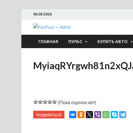
06.08.2026
ForPost —
ГЛАВНАЯ
ПУЛЬС
КУПИТЬ АВТО
MyiaqRYrgwh81n2xQJ
(Пока оценок нет)
поделиться