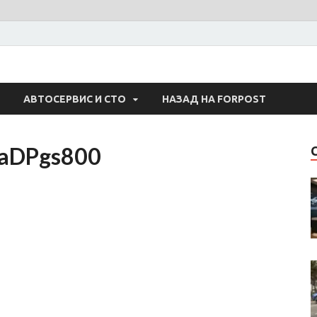
 Авто
АВТОСЕРВИС И СТО
НАЗАД НА FORPOST
aDPgs800