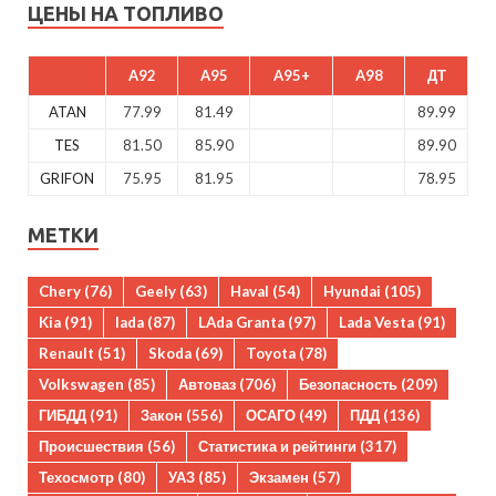
ЦЕНЫ НА ТОПЛИВО
A92
A95
A95+
A98
ДТ
ATAN
77.99
81.49
89.99
TES
81.50
85.90
89.90
GRIFON
75.95
81.95
78.95
МЕТКИ
Chery
(76)
Geely
(63)
Haval
(54)
Hyundai
(105)
Kia
(91)
lada
(87)
LAda Granta
(97)
Lada Vesta
(91)
Renault
(51)
Skoda
(69)
Toyota
(78)
Volkswagen
(85)
Автоваз
(706)
Безопасность
(209)
ГИБДД
(91)
Закон
(556)
ОСАГО
(49)
ПДД
(136)
Происшествия
(56)
Статистика и рейтинги
(317)
Техосмотр
(80)
УАЗ
(85)
Экзамен
(57)