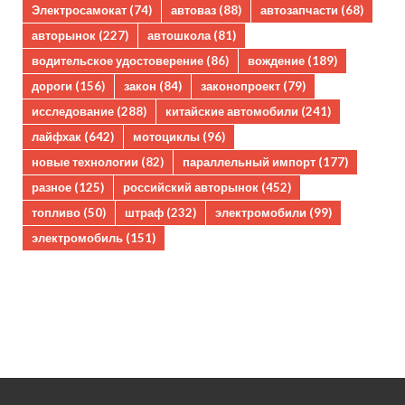
Электросамокат
(74)
автоваз
(88)
автозапчасти
(68)
авторынок
(227)
автошкола
(81)
водительское удостоверение
(86)
вождение
(189)
дороги
(156)
закон
(84)
законопроект
(79)
исследование
(288)
китайские автомобили
(241)
лайфхак
(642)
мотоциклы
(96)
новые технологии
(82)
параллельный импорт
(177)
разное
(125)
российский авторынок
(452)
топливо
(50)
штраф
(232)
электромобили
(99)
электромобиль
(151)