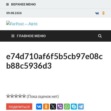
ВЕРХНЕЕ МЕНЮ
09.08.2026
ForPost —
ГЛАВНОЕ МЕНЮ
Авто
e74d710af6f5b5cb97e08c
b88c5936d3
(Пока оценок нет)
поделиться