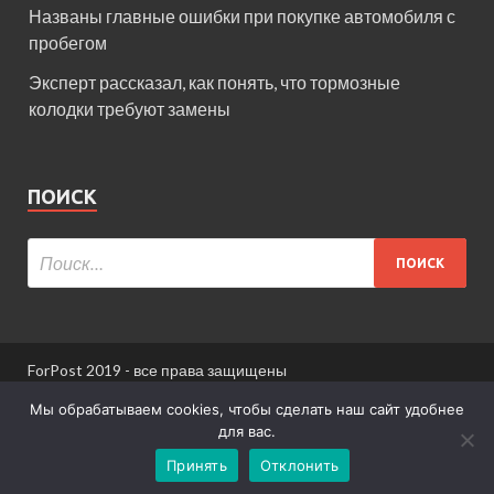
Названы главные ошибки при покупке автомобиля с
пробегом
Эксперт рассказал, как понять, что тормозные
колодки требуют замены
ПОИСК
ForPost 2019 - все права защищены
При использовании материалов сайта ссылка
Мы обрабатываем cookies, чтобы сделать наш сайт удобнее
обязательна.
для вас.
Принять
Отклонить
Информация для пользователей сайта