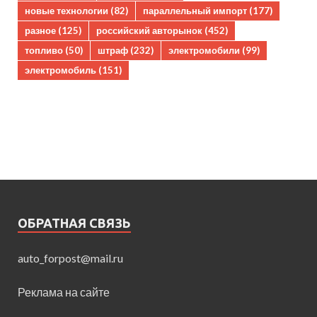
новые технологии
(82)
параллельный импорт
(177)
разное
(125)
российский авторынок
(452)
топливо
(50)
штраф
(232)
электромобили
(99)
электромобиль
(151)
ОБРАТНАЯ СВЯЗЬ
auto_forpost@mail.ru
Реклама на сайте