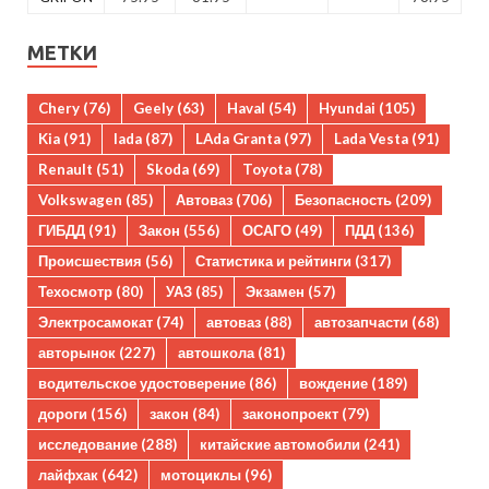
МЕТКИ
Chery
(76)
Geely
(63)
Haval
(54)
Hyundai
(105)
Kia
(91)
lada
(87)
LAda Granta
(97)
Lada Vesta
(91)
Renault
(51)
Skoda
(69)
Toyota
(78)
Volkswagen
(85)
Автоваз
(706)
Безопасность
(209)
ГИБДД
(91)
Закон
(556)
ОСАГО
(49)
ПДД
(136)
Происшествия
(56)
Статистика и рейтинги
(317)
Техосмотр
(80)
УАЗ
(85)
Экзамен
(57)
Электросамокат
(74)
автоваз
(88)
автозапчасти
(68)
авторынок
(227)
автошкола
(81)
водительское удостоверение
(86)
вождение
(189)
дороги
(156)
закон
(84)
законопроект
(79)
исследование
(288)
китайские автомобили
(241)
лайфхак
(642)
мотоциклы
(96)