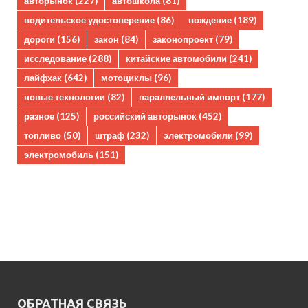
авторынок
(227)
автошкола
(81)
водительское удостоверение
(86)
вождение
(189)
дороги
(156)
закон
(84)
законопроект
(79)
исследование
(288)
китайские автомобили
(241)
лайфхак
(642)
мотоциклы
(96)
новые технологии
(82)
параллельный импорт
(177)
разное
(125)
российский авторынок
(452)
топливо
(50)
штраф
(232)
электромобили
(99)
электромобиль
(151)
ОБРАТНАЯ СВЯЗЬ