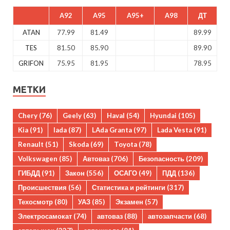
A92
A95
A95+
A98
ДТ
ATAN
77.99
81.49
89.99
TES
81.50
85.90
89.90
GRIFON
75.95
81.95
78.95
МЕТКИ
Chery
(76)
Geely
(63)
Haval
(54)
Hyundai
(105)
Kia
(91)
lada
(87)
LAda Granta
(97)
Lada Vesta
(91)
Renault
(51)
Skoda
(69)
Toyota
(78)
Volkswagen
(85)
Автоваз
(706)
Безопасность
(209)
ГИБДД
(91)
Закон
(556)
ОСАГО
(49)
ПДД
(136)
Происшествия
(56)
Статистика и рейтинги
(317)
Техосмотр
(80)
УАЗ
(85)
Экзамен
(57)
Электросамокат
(74)
автоваз
(88)
автозапчасти
(68)