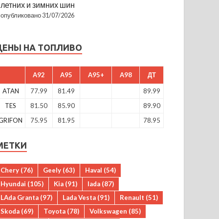
летних и зимних шин
опубликовано 31/07/2026
ЦЕНЫ НА ТОПЛИВО
A92
A95
A95+
A98
ДТ
ATAN
77.99
81.49
89.99
TES
81.50
85.90
89.90
GRIFON
75.95
81.95
78.95
МЕТКИ
Chery
(76)
Geely
(63)
Haval
(54)
Hyundai
(105)
Kia
(91)
lada
(87)
LAda Granta
(97)
Lada Vesta
(91)
Renault
(51)
Skoda
(69)
Toyota
(78)
Volkswagen
(85)