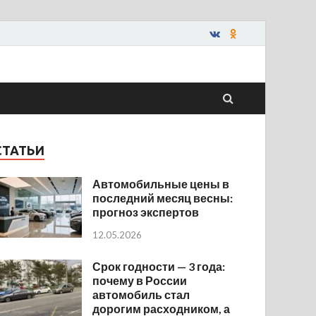
СТАТЬИ
Автомобильные цены в
последний месяц весны:
прогноз экспертов
12.05.2026
Срок годности — 3 года:
почему в России
автомобиль стал
дорогим расходником, а