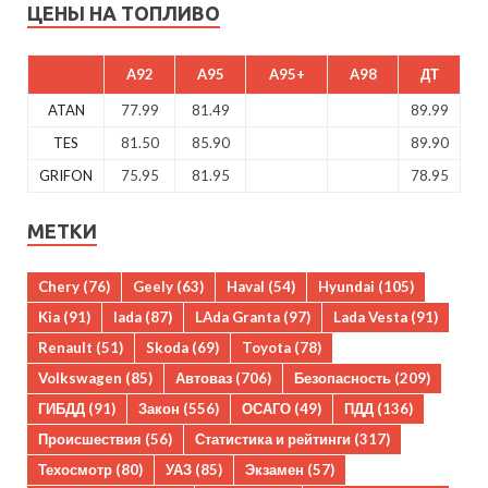
ЦЕНЫ НА ТОПЛИВО
A92
A95
A95+
A98
ДТ
ATAN
77.99
81.49
89.99
TES
81.50
85.90
89.90
GRIFON
75.95
81.95
78.95
МЕТКИ
Chery
(76)
Geely
(63)
Haval
(54)
Hyundai
(105)
Kia
(91)
lada
(87)
LAda Granta
(97)
Lada Vesta
(91)
Renault
(51)
Skoda
(69)
Toyota
(78)
Volkswagen
(85)
Автоваз
(706)
Безопасность
(209)
ГИБДД
(91)
Закон
(556)
ОСАГО
(49)
ПДД
(136)
Происшествия
(56)
Статистика и рейтинги
(317)
Техосмотр
(80)
УАЗ
(85)
Экзамен
(57)