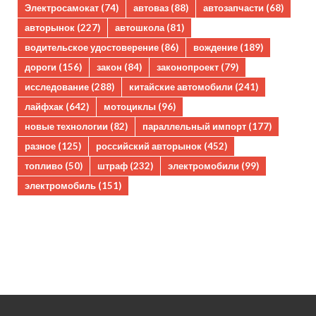
Электросамокат
(74)
автоваз
(88)
автозапчасти
(68)
авторынок
(227)
автошкола
(81)
водительское удостоверение
(86)
вождение
(189)
дороги
(156)
закон
(84)
законопроект
(79)
исследование
(288)
китайские автомобили
(241)
лайфхак
(642)
мотоциклы
(96)
новые технологии
(82)
параллельный импорт
(177)
разное
(125)
российский авторынок
(452)
топливо
(50)
штраф
(232)
электромобили
(99)
электромобиль
(151)