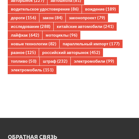
авторынок
(227)
автошкола
(81)
водительское удостоверение
(86)
вождение
(189)
дороги
(156)
закон
(84)
законопроект
(79)
исследование
(288)
китайские автомобили
(241)
лайфхак
(642)
мотоциклы
(96)
новые технологии
(82)
параллельный импорт
(177)
разное
(125)
российский авторынок
(452)
топливо
(50)
штраф
(232)
электромобили
(99)
электромобиль
(151)
ОБРАТНАЯ СВЯЗЬ