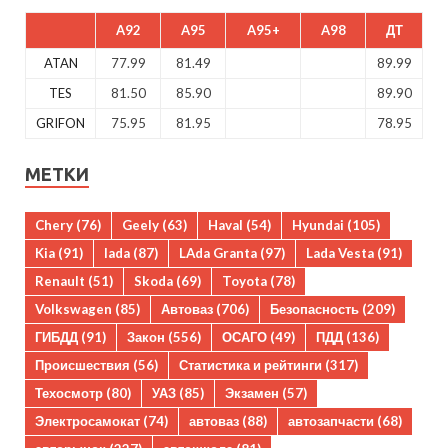
A92
A95
A95+
A98
ДТ
ATAN
77.99
81.49
89.99
TES
81.50
85.90
89.90
GRIFON
75.95
81.95
78.95
МЕТКИ
Chery
(76)
Geely
(63)
Haval
(54)
Hyundai
(105)
Kia
(91)
lada
(87)
LAda Granta
(97)
Lada Vesta
(91)
Renault
(51)
Skoda
(69)
Toyota
(78)
Volkswagen
(85)
Автоваз
(706)
Безопасность
(209)
ГИБДД
(91)
Закон
(556)
ОСАГО
(49)
ПДД
(136)
Происшествия
(56)
Статистика и рейтинги
(317)
Техосмотр
(80)
УАЗ
(85)
Экзамен
(57)
Электросамокат
(74)
автоваз
(88)
автозапчасти
(68)